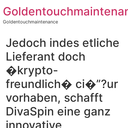
Skip
Goldentouchmaintena
to
content
Goldentouchmaintenance
Jedoch indes etliche
Lieferant doch
�krypto-
freundlich� ci�”?ur
vorhaben, schafft
DivaSpin eine ganz
innovative