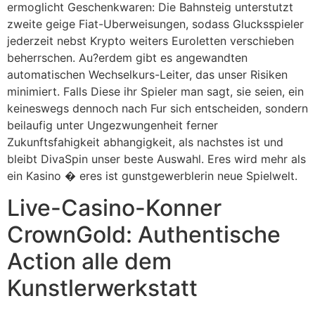
ermoglicht Geschenkwaren: Die Bahnsteig unterstutzt
zweite geige Fiat-Uberweisungen, sodass Glucksspieler
jederzeit nebst Krypto weiters Euroletten verschieben
beherrschen. Au?erdem gibt es angewandten
automatischen Wechselkurs-Leiter, das unser Risiken
minimiert. Falls Diese ihr Spieler man sagt, sie seien, ein
keineswegs dennoch nach Fur sich entscheiden, sondern
beilaufig unter Ungezwungenheit ferner
Zukunftsfahigkeit abhangigkeit, als nachstes ist und
bleibt DivaSpin unser beste Auswahl. Eres wird mehr als
ein Kasino � eres ist gunstgewerblerin neue Spielwelt.
Live-Casino-Konner
CrownGold: Authentische
Action alle dem
Kunstlerwerkstatt