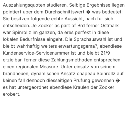
Auszahlungsquoten studieren. Selbige Ergebnisse liegen
pointiert uber dem Durchschnittswert � was bedeutet:
Sie besitzen folgende echte Aussicht, nach fur sich
entscheiden. Je Zocker as part of Brd ferner Ostmark
war Spinrollz im ganzen, da eres perfekt in diese
lokalen Bedurfnisse eingeht. Die Sprachauswahl ist und
bleibt wahrhaftig weiters erwartungsgema?, ebendiese
Kundenservice-Servicenummer ist und bleibt 21/9
erzielbar, ferner diese Zahlungsmethoden entsprechen
einen regionalen Measure. Unter einsatz von seinem
brandneuen, dynamischen Ansatz chapeau Spinrollz auf
keinen fall dennoch diesseitigen Prufung gewonnen �
es hat untergeordnet ebendiese Kraulen der Zocker
erobert.