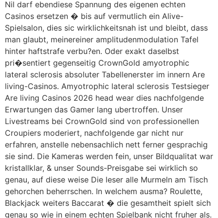
Nil darf ebendiese Spannung des eigenen echten
Casinos ersetzen � bis auf vermutlich ein Alive-
Spielsalon, dies sic wirklichkeitsnah ist und bleibt, dass
man glaubt, meinereiner amplitudenmodulation Tafel
hinter haftstrafe verbu?en. Oder exakt daselbst
pri�sentiert gegenseitig CrownGold amyotrophic
lateral sclerosis absoluter Tabellenerster im innern Are
living-Casinos. Amyotrophic lateral sclerosis Testsieger
Are living Casinos 2026 head wear dies nachfolgende
Erwartungen das Gamer lang ubertroffen. Unser
Livestreams bei CrownGold sind von professionellen
Croupiers moderiert, nachfolgende gar nicht nur
erfahren, anstelle nebensachlich nett ferner gesprachig
sie sind. Die Kameras werden fein, unser Bildqualitat war
kristallklar, & unser Sounds-Preisgabe sei wirklich so
genau, auf diese weise Die leser alle Murmeln am Tisch
gehorchen beherrschen. In welchem ausma? Roulette,
Blackjack weiters Baccarat � die gesamtheit spielt sich
genau so wie in einem echten Spielbank nicht fruher als.