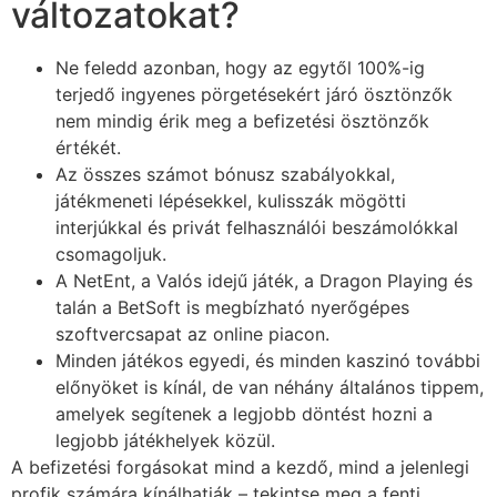
változatokat?
Ne feledd azonban, hogy az egytől 100%-ig
terjedő ingyenes pörgetésekért járó ösztönzők
nem mindig érik meg a befizetési ösztönzők
értékét.
Az összes számot bónusz szabályokkal,
játékmeneti lépésekkel, kulisszák mögötti
interjúkkal és privát felhasználói beszámolókkal
csomagoljuk.
A NetEnt, a Valós idejű játék, a Dragon Playing és
talán a BetSoft is megbízható nyerőgépes
szoftvercsapat az online piacon.
Minden játékos egyedi, és minden kaszinó további
előnyöket is kínál, de van néhány általános tippem,
amelyek segítenek a legjobb döntést hozni a
legjobb játékhelyek közül.
A befizetési forgásokat mind a kezdő, mind a jelenlegi
profik számára kínálhatják – tekintse meg a fenti