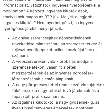
információkat. Játszhatok ingyenes nyerőgépekkel a
mobilomon? A képzett ingyenes kikötők azok,
amelyeknek magas az RTP-jük. Melyek a legjobb
ingyenes kikötők? Nem nyerhet pénzt, ha ingyenes
nyerőgépes játékélményt játszik.
Az online szerencsejáték népszerűségének
növekedése miatt számtalan szervezet tervez és
fejleszt nyerőgépeket online kaszinójátékosok
számára.
A webszervereken való kipróbálás módjai a
szerencsejátékon, valamint a tétek
megszerzésének és az ingyenes pörgetések
létrehozásának elemén alapulnak.
A nagy pörgetéses téttel rendelkező videojátékok
tökéletesek a nagy téteket tevő játékosok és a
tapasztalt profik számára is.
Az izgalmas kikötőktől a nagy győzelmekig, az
ilyen típusú tényleges értékelések pontosan