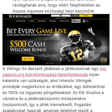
rávilágítanak arra, hogy miért felejthetetlen az
összes ingyenes közösségi helyi kaszinónk.
A Vikings Go Berzerk játékban a játékosoknak egy
ice-
casinos.org kulcsfontosságú hiperhivatkozás
olyan
kalandra van szükségük, ahol intenzív Vikingek
próbálják megbirkózni az értékükkel, egy dühmérővel
és 100%-os ingyenes pörgetésekkel. Az Elk Studios a
vázlatra és a játékosközpontú módszerekre
összpontosít, így a játék kiemelkedő. Fogadási
szabályokat használ, amelyek lehetővé teszik a