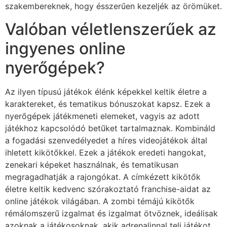
szakembereknek, hogy ésszerűen kezeljék az örömüket.
Valóban véletlenszerűek az
ingyenes online
nyerőgépek?
Az ilyen típusú játékok élénk képekkel keltik életre a
karaktereket, és tematikus bónuszokat kapsz. Ezek a
nyerőgépek játékmeneti elemeket, vagyis az adott
játékhoz kapcsolódó betűket tartalmaznak. Kombináld
a fogadási szenvedélyedet a híres videojátékok által
ihletett kikötőkkel. Ezek a játékok eredeti hangokat,
zenekari képeket használnak, és tematikusan
megragadhatják a rajongókat. A címkézett kikötők
életre keltik kedvenc szórakoztató franchise-aidat az
online játékok világában. A zombi témájú kikötők
rémálomszerű izgalmat és izgalmat ötvöznek, ideálisak
azoknak a játékosoknak, akik adrenalinnal teli játékot