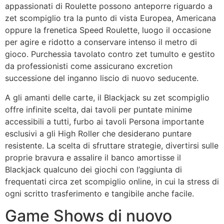
appassionati di Roulette possono anteporre riguardo a
zet scompiglio tra la punto di vista Europea, Americana
oppure la frenetica Speed Roulette, luogo il occasione
per agire e ridotto a conservare intenso il metro di
gioco. Purchessia tavolato contro zet tumulto e gestito
da professionisti come assicurano excretion
successione del inganno liscio di nuovo seducente.
A gli amanti delle carte, il Blackjack su zet scompiglio
offre infinite scelta, dai tavoli per puntate minime
accessibili a tutti, furbo ai tavoli Persona importante
esclusivi a gli High Roller che desiderano puntare
resistente. La scelta di sfruttare strategie, divertirsi sulle
proprie bravura e assalire il banco amortisse il
Blackjack qualcuno dei giochi con l’aggiunta di
frequentati circa zet scompiglio online, in cui la stress di
ogni scritto trasferimento e tangibile anche facile.
Game Shows di nuovo