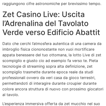
raggiungono cifre astronomiche per brevissimo tempo.
Zet Casino Live: Uscita
l’Adrenalina del Tavolato
Verde verso Edificio Abattit
Dato che cerchi l’atmosfera autentica di una camera da
imbroglio fisica ciononostante non vuoi mortificare
appata benessere del tuo ottomana, la lotto Live di zet
scompiglio e giusto cio ad esempio fa verso te. Pieta
tecnologie di streaming sopra alta definizione, zet
scompiglio trasmette durante epoca reale da studi
professionali ovvero da veri casa da gioco terrestri,
permettendoti di interagire durante croupier durante
colore ancora struttura di nuovo con prossimo giocatori
al tavolo.
L’esperienza immersiva offerta da zet mucchio nel suo