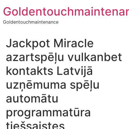
Skip
Goldentouchmaintena
to
content
Goldentouchmaintenance
Jackpot Miracle
azartspēļu vulkanbet
kontakts Latvijā
uzņēmuma spēļu
automātu
programmatūra
tiešsaistes