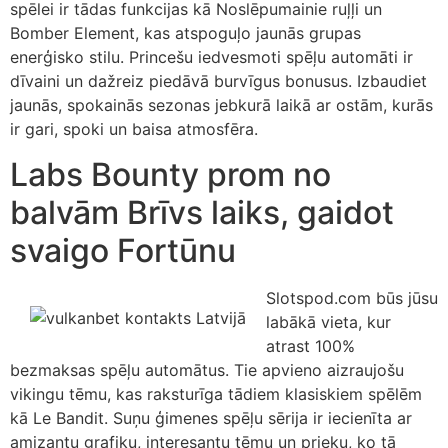
spēlei ir tādas funkcijas kā Noslēpumainie ruļļi un
Bomber Element, kas atspoguļo jaunās grupas
enerģisko stilu. Princešu iedvesmoti spēļu automāti ir
dīvaini un dažreiz piedāvā burvīgus bonusus. Izbaudiet
jaunās, spokainās sezonas jebkurā laikā ar ostām, kurās
ir gari, spoki un baisa atmosfēra.
Labs Bounty prom no
balvām Brīvs laiks, gaidot
svaigo Fortūnu
Slotspod.com būs jūsu
labākā vieta, kur
atrast 100%
bezmaksas spēļu automātus. Tie apvieno aizraujošu
vikingu tēmu, kas raksturīga tādiem klasiskiem spēlēm
kā Le Bandit. Suņu ģimenes spēļu sērija ir iecienīta ar
amizantu grafiku, interesantu tēmu un prieku, ko tā