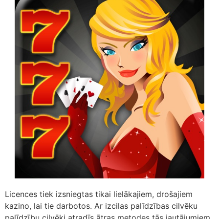
Licences tiek izsniegtas tikai lielākajiem, drošajiem
kazino, lai tie darbotos. Ar izcilas palīdzības cilvēku
palīdzību cilvēki atradīs ātras metodes tās jautājumiem.