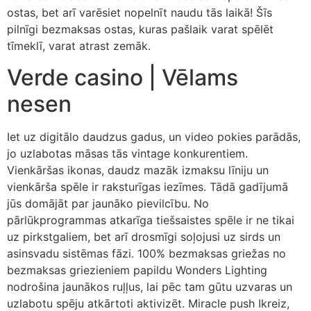
ostas, bet arī varēsiet nopelnīt naudu tās laikā!
Šīs
pilnīgi bezmaksas ostas, kuras pašlaik varat spēlēt
tīmeklī, varat atrast zemāk.
Verde casino | Vēlams
nesen
Iet uz digitālo daudzus gadus, un video pokies parādās,
jo uzlabotas māsas tās vintage konkurentiem.
Vienkāršas ikonas, daudz mazāk izmaksu līniju un
vienkārša spēle ir raksturīgas iezīmes. Tādā gadījumā
jūs domājāt par jaunāko pievilcību. No
pārlūkprogrammas atkarīga tiešsaistes spēle ir ne tikai
uz pirkstgaliem, bet arī drosmīgi soļojusi uz sirds un
asinsvadu sistēmas fāzi. 100% bezmaksas griežas no
bezmaksas griezieniem papildu Wonders Lighting
nodrošina jaunākos ruļļus, lai pēc tam gūtu uzvaras un
uzlabotu spēju atkārtoti aktivizēt. Miracle push Ikreiz,