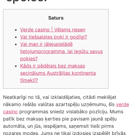
Saturs
Verde casino | Vēlams nesen
Vai tiešsaistes poki ir godīgi?
Vai man ir jālejupielādē
lietojumprogramma, lai iegūtu savus
pokies?
Kāds ir pēdējais bez maksas
secinājums Austrālijas kontinenta
tīmeklī?
Neatkarīgi no tā, vai izklaidējaties, citādi meklējat
nākamo reālās valūtas azartspēļu uzņēmumu, šīs
verde
casino
programmas sniedz vislabāko pozīciju. Mums
patīk bez maksas ķerties pie pavisam jaunā spēļu
automāta, un jūs, iespējams, saņemsit tieši pirms
nozares modes. Jums ne tikai izdosies izspēlēt brīvās