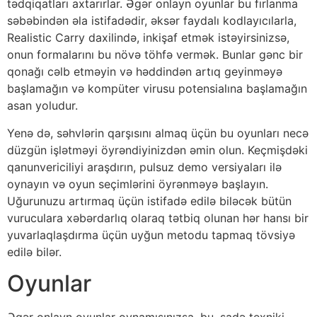
tədqiqatları axtarırlar. Əgər onlayn oyunlar bu fırlanma
səbəbindən əla istifadədir, əksər faydalı kodlayıcılarla,
Realistic Carry daxilində, inkişaf etmək istəyirsinizsə,
onun formalarını bu növə töhfə vermək. Bunlar gənc bir
qonağı cəlb etməyin və həddindən artıq geyinməyə
başlamağın və kompüter virusu potensialına başlamağın
asan yoludur.
Yenə də, səhvlərin qarşısını almaq üçün bu oyunları necə
düzgün işlətməyi öyrəndiyinizdən əmin olun. Keçmişdəki
qanunvericiliyi araşdırın, pulsuz demo versiyaları ilə
oynayın və oyun seçimlərini öyrənməyə başlayın.
Uğurunuzu artırmaq üçün istifadə edilə biləcək bütün
vuruculara xəbərdarlıq olaraq tətbiq olunan hər hansı bir
yuvarlaqlaşdırma üçün uyğun metodu tapmaq tövsiyə
edilə bilər.
Oyunlar
Əgər onlayn oyunlar oynamısınızsa, bu, sadə texniki