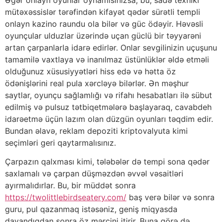
mütəxəssislər tərəfindən kifayət qədər sürətli templi
onlayn kazino raundu ola bilər və güc ödəyir. Həvəsli
oyunçular ulduzlar üzərində uçan güclü bir təyyarəni
artan çarpanlarla idarə edirlər. Onlar sevgilinizin uçuşunu
tamamilə vaxtlaya və inanılmaz üstünlüklər əldə etməli
olduğunuz xüsusiyyətləri hiss edə və hətta öz
ödənişlərini real pula xərcləyə bilərlər. Ən məşhur
saytlar, oyunçu sağlamlığı və rifahı hesabatları ilə sübut
edilmiş və pulsuz tətbiqetmələrə başlayaraq, cavabdeh
idarəetmə üçün lazım olan düzgün oyunları təqdim edir.
Bundan əlavə, reklam depoziti kriptovalyuta kimi
seçimləri geri qaytarmalısınız.
Çarpazın qalxması kimi, tələbələr də tempi sona qədər
saxlamalı və çarpan düşməzdən əvvəl vəsaitləri
ayırmalıdırlar. Bu, bir müddət sonra
https://twolittlebirdseatery.com/
baş verə bilər və sonra
guru, pul qazanmaq istəsəniz, geniş miqyasda
dayandıqdan sonra öz mərcini itirir. Buna görə də