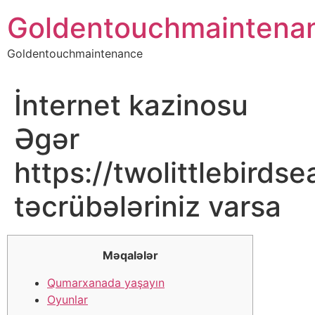
Skip
Goldentouchmaintena
to
content
Goldentouchmaintenance
İnternet kazinosu
Əgər
https://twolittlebirds
təcrübələriniz varsa
Məqalələr
Qumarxanada yaşayın
Oyunlar