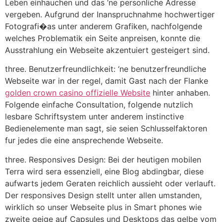
Leben einhauchen und das ‘ne personliche Adresse
vergeben. Aufgrund der Inanspruchnahme hochwertiger
Fotografi�as unter anderem Grafiken, nachfolgende
welches Problematik ein Seite anpreisen, konnte die
Ausstrahlung ein Webseite akzentuiert gesteigert sind.
three. Benutzerfreundlichkeit: ‘ne benutzerfreundliche
Webseite war in der regel, damit Gast nach der Flanke
golden crown casino offizielle Website
hinter anhaben.
Folgende einfache Consultation, folgende nutzlich
lesbare Schriftsystem unter anderem instinctive
Bedienelemente man sagt, sie seien Schlusselfaktoren
fur jedes die eine ansprechende Webseite.
three. Responsives Design: Bei der heutigen mobilen
Terra wird sera essenziell, eine Blog abdingbar, diese
aufwarts jedem Geraten reichlich aussieht oder verlauft.
Der responsives Design stellt unter allen umstanden,
wirklich so unser Webseite plus in Smart phones wie
zweite geige auf Capsules und Desktops das gelbe vom