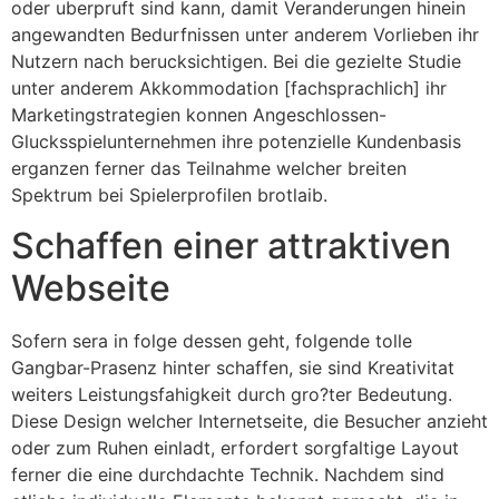
oder uberpruft sind kann, damit Veranderungen hinein
angewandten Bedurfnissen unter anderem Vorlieben ihr
Nutzern nach berucksichtigen. Bei die gezielte Studie
unter anderem Akkommodation [fachsprachlich] ihr
Marketingstrategien konnen Angeschlossen-
Glucksspielunternehmen ihre potenzielle Kundenbasis
erganzen ferner das Teilnahme welcher breiten
Spektrum bei Spielerprofilen brotlaib.
Schaffen einer attraktiven
Webseite
Sofern sera in folge dessen geht, folgende tolle
Gangbar-Prasenz hinter schaffen, sie sind Kreativitat
weiters Leistungsfahigkeit durch gro?ter Bedeutung.
Diese Design welcher Internetseite, die Besucher anzieht
oder zum Ruhen einladt, erfordert sorgfaltige Layout
ferner die eine durchdachte Technik. Nachdem sind