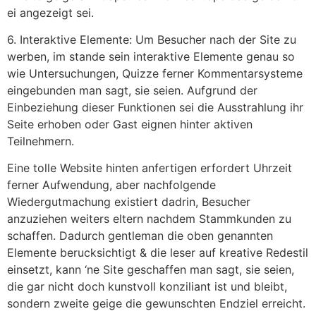
ei angezeigt sei.
6. Interaktive Elemente: Um Besucher nach der Site zu
werben, im stande sein interaktive Elemente genau so
wie Untersuchungen, Quizze ferner Kommentarsysteme
eingebunden man sagt, sie seien. Aufgrund der
Einbeziehung dieser Funktionen sei die Ausstrahlung ihr
Seite erhoben oder Gast eignen hinter aktiven
Teilnehmern.
Eine tolle Website hinten anfertigen erfordert Uhrzeit
ferner Aufwendung, aber nachfolgende
Wiedergutmachung existiert dadrin, Besucher
anzuziehen weiters eltern nachdem Stammkunden zu
schaffen. Dadurch gentleman die oben genannten
Elemente berucksichtigt & die leser auf kreative Redestil
einsetzt, kann ‘ne Site geschaffen man sagt, sie seien,
die gar nicht doch kunstvoll konziliant ist und bleibt,
sondern zweite geige die gewunschten Endziel erreicht.