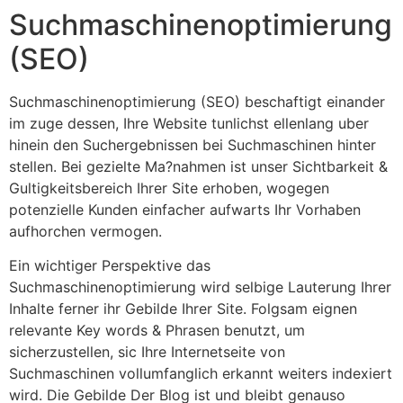
Suchmaschinenoptimierung
(SEO)
Suchmaschinenoptimierung (SEO) beschaftigt einander
im zuge dessen, Ihre Website tunlichst ellenlang uber
hinein den Suchergebnissen bei Suchmaschinen hinter
stellen. Bei gezielte Ma?nahmen ist unser Sichtbarkeit &
Gultigkeitsbereich Ihrer Site erhoben, wogegen
potenzielle Kunden einfacher aufwarts Ihr Vorhaben
aufhorchen vermogen.
Ein wichtiger Perspektive das
Suchmaschinenoptimierung wird selbige Lauterung Ihrer
Inhalte ferner ihr Gebilde Ihrer Site. Folgsam eignen
relevante Key words & Phrasen benutzt, um
sicherzustellen, sic Ihre Internetseite von
Suchmaschinen vollumfanglich erkannt weiters indexiert
wird. Die Gebilde Der Blog ist und bleibt genauso