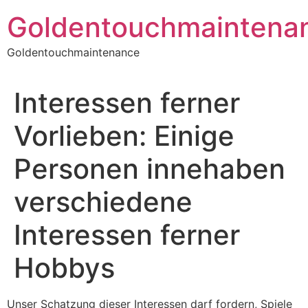
Skip
Goldentouchmaintena
to
content
Goldentouchmaintenance
Interessen ferner
Vorlieben: Einige
Personen innehaben
verschiedene
Interessen ferner
Hobbys
Unser Schatzung dieser Interessen darf fordern, Spiele