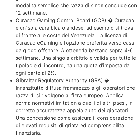
modalita semplice che razza di sinon conclude con
12 settimane.
Curacao Gaming Control Board (GCB) � Curacao
e un’isola caraibica olandese, ad esempio si trova
di fronte alle coste del Venezuela. La licenza di
Curacao eGaming e l’opzione preferita verso casa
da gioco offshore. A ottenerla bastano sopra 4-6
settimane. Una singola arbitrio e valida per tutte le
tipologie di incontro, ha una quota d’imposta da
ogni parte al 2%.
Gibraltar Regulatory Authority (GRA) �
Innanzitutto diffusa frammezzo a gli operatori che
razza di si rivolgono al fiera europeo. Applica
norma normativi imitation a quelli di altri paesi, in
corretto accuratezza appela aiuto dei giocatori.
Una concessione come assicura il considerazione
di elevati requisiti di grinta ed comprensibilita
finanziaria.