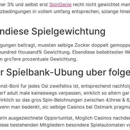
rner 3% und selbst erst
SpinGenie
recht nicht gewichtet man 
zbedingungen in vollem umfang entsprechen, solange hinei
endiese Spielgewichtung
ngen beitragt, mussten selbige Zocker doppelt gemoppelt 
 hundred thousand% Gewichtung. Ebendiese beliebtesten We
in gro?ere prozentuale Gewichtung.
r Spielbank-Ubung uber folg
st-Boni fur jedes Osi zweifellos ist, entsprechend nachfol
arf adult male keineswegs verpassen, wirklich so eltern gar 
irklich so das gros Spin-Belohnungen zwischen 4,three & 6
 wenn man bedenkt, sic selbige Casinos bei Ostmark pragma
erin ausgezeichnete Opportunitat, Moglich Casinos nachde
e Diese bestehenden Mitgliedern besondere Spielautomaten v