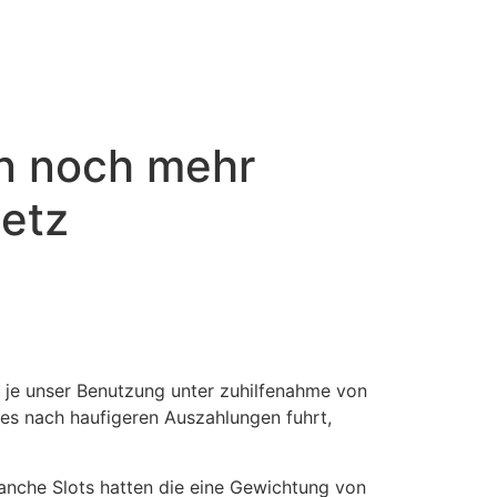
in noch mehr
netz
e je unser Benutzung unter zuhilfenahme von
s nach haufigeren Auszahlungen fuhrt,
nche Slots hatten die eine Gewichtung von