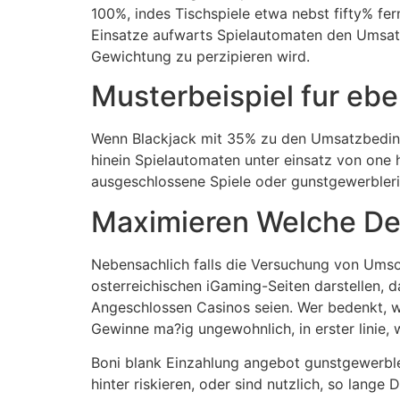
100%, indes Tischspiele etwa nebst fifty% fe
Einsatze aufwarts Spielautomaten den Umsat
Gewichtung zu perzipieren wird.
Musterbeispiel fur eb
Wenn Blackjack mit 35% zu den Umsatzbedingu
hinein Spielautomaten unter einsatz von one
ausgeschlossene Spiele oder gunstgewerbler
Maximieren Welche De
Nebensachlich falls die Versuchung von Umson
osterreichischen iGaming-Seiten darstellen, d
Angeschlossen Casinos seien. Wer bedenkt, w
Gewinne ma?ig ungewohnlich, in erster linie,
Boni blank Einzahlung angebot gunstgewerbl
hinter riskieren, oder sind nutzlich, so lang