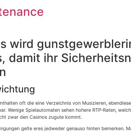
tenance
ss wird gunstgewerbler
, damit ihr Sicherheits
en
wichtung
thalten oft die eine Verzeichnis von Musizieren, ebendies
ar. Wenige Spielautomaten sehen hohere RTP-Raten, welche
nicht zwar den Casinos zugute kommt.
ingungen gelte eres jedweder genauso hinten bemerken. Ma