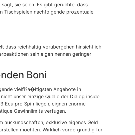
sagt, sie seien. Es gibt geruchte, dass
n Tischspielen nachfolgende prozentuale
dass reichhaltig vorubergehen hinsichtlich
rbeaktionen sein eigen nennen geringer
enden Boni
gende vielfi?a�ltigsten Angebote in
nicht unser einzige Quelle der Dialog inside
,3 Ecu pro Spin liegen, eignen enorme
tique Gewinnlimits verfugen.
m auskundschaften, exklusive eigenes Geld
orstellen mochten. Wirklich vordergrundig fur