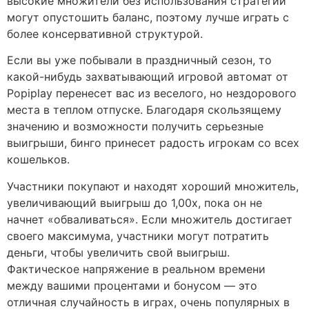
высокие множители без использования стратегии
могут опустошить баланс, поэтому лучше играть с
более консервативной структурой.
Если вы уже побывали в праздничный сезон, то
какой-нибудь захватывающий игровой автомат от
Popiplay перенесет вас из веселого, но нездорового
места в теплом отпуске. Благодаря скользящему
значению и возможности получить серьезные
выигрыши, бинго принесет радость игрокам со всех
кошельков.
Участники покупают и находят хороший множитель,
увеличивающий выигрыш до 1,00x, пока он не
начнет «обваливаться». Если множитель достигает
своего максимума, участники могут потратить
деньги, чтобы увеличить свой выигрыш.
Фактическое напряжение в реальном времени
между вашими процентами и бонусом — это
отличная случайность в играх, очень популярных в