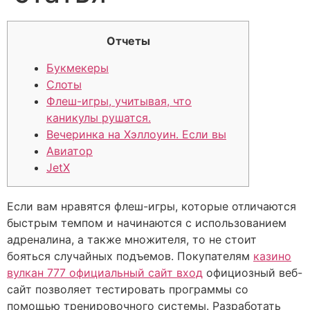
Отчеты
Букмекеры
Слоты
Флеш-игры, учитывая, что
каникулы рушатся.
Вечеринка на Хэллоуин. Если вы
Авиатор
JetX
Если вам нравятся флеш-игры, которые отличаются
быстрым темпом и начинаются с использованием
адреналина, а также множителя, то не стоит
бояться случайных подъемов. Покупателям
казино
вулкан 777 официальный сайт вход
официозный веб-
сайт позволяет тестировать программы со
помощью тренировочного системы.
Разработать