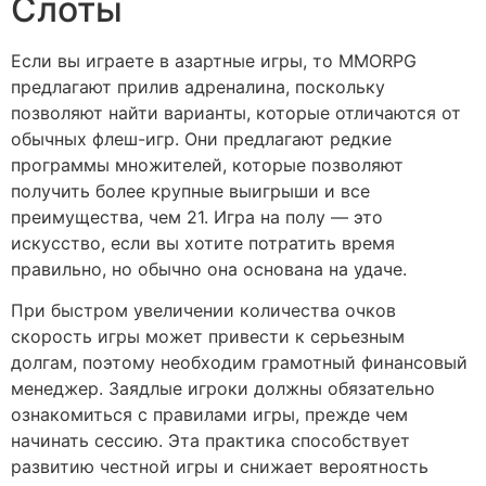
Слоты
Если вы играете в азартные игры, то MMORPG
предлагают прилив адреналина, поскольку
позволяют найти варианты, которые отличаются от
обычных флеш-игр. Они предлагают редкие
программы множителей, которые позволяют
получить более крупные выигрыши и все
преимущества, чем 21. Игра на полу — это
искусство, если вы хотите потратить время
правильно, но обычно она основана на удаче.
При быстром увеличении количества очков
скорость игры может привести к серьезным
долгам, поэтому необходим грамотный финансовый
менеджер. Заядлые игроки должны обязательно
ознакомиться с правилами игры, прежде чем
начинать сессию. Эта практика способствует
развитию честной игры и снижает вероятность