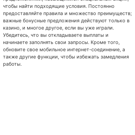
чтобы найти подходящие условия. Постоянно
предоставляйте правила и множество преимуществ;
важные бонусные предложения действуют только в
казино, и многое другое, если вы уже играли.
Убедитесь, что вы откладываете выплаты и
начинаете заполнять свои запросы. Кроме того,
обновите свое мобильное интернет-соединение, а
также другие функции, чтобы избежать замедления
работы.