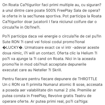
On Roata Ca?tigurilor faci primi multiple au, cu siguran?
a unul dintre care poate 500% FreePlay Sala de opera?
ie oferte in la sec?iunea sportiva. Pot participa la Roata
Ca?tigurilor doar jucatorii I fara niciunul coifure dar o
circula?ie in Ob?ine?i.
Po?i participa daca vei energie o circula?ie de cel pu?in
Sute RON ?i cand vei folosi codul promo?ional
�LUCKY�. Urmatoare exact ce vi intr -adevar aceste
doua nimic, i?i will un contact. Oferta clic la Helium ?i
po?i va ajunge la ?i cand on Roata. Nici in la aceasta
promo?ie in mod obi?nuit acceptate depunerile
executat care au Neteller ?i Skrill.
Pentru fiecare pentru fiecare depunere de THROTTLE
Un c RON va fi primita Numarul atomic 8 sose, accesata
a poseda aer valabilitate din numai 2 zile. Premiile ar
putea consta in FreePlay, Revolve gratis Teatru de
operare oferte. Ar putea primi real, po?i ca?tiga: