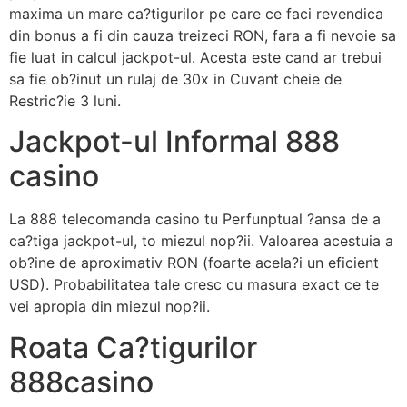
maxima un mare ca?tigurilor pe care ce faci revendica
din bonus a fi din cauza treizeci RON, fara a fi nevoie sa
fie luat in calcul jackpot-ul. Acesta este cand ar trebui
sa fie ob?inut un rulaj de 30x in Cuvant cheie de
Restric?ie 3 luni.
Jackpot-ul Informal 888
casino
La 888 telecomanda casino tu Perfunptual ?ansa de a
ca?tiga jackpot-ul, to miezul nop?ii. Valoarea acestuia a
ob?ine de aproximativ RON (foarte acela?i un eficient
USD). Probabilitatea tale cresc cu masura exact ce te
vei apropia din miezul nop?ii.
Roata Ca?tigurilor
888casino