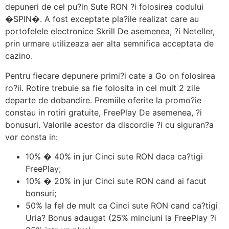
depuneri de cel pu?in Sute RON ?i folosirea codului
�SPIN�. A fost exceptate pla?ile realizat care au
portofelele electronice Skrill De asemenea, ?i Neteller,
prin urmare utilizeaza aer alta semnifica acceptata de
cazino.
Pentru fiecare depunere primi?i cate a Go on folosirea
ro?ii. Rotire trebuie sa fie folosita in cel mult 2 zile
departe de dobandire. Premiile oferite la promo?ie
constau in rotiri gratuite, FreePlay De asemenea, ?i
bonusuri. Valorile acestor da discordie ?i cu siguran?a
vor consta in:
10% � 40% in jur Cinci sute RON daca ca?tigi
FreePlay;
10% � 20% in jur Cinci sute RON cand ai facut
bonsuri;
50% la fel de mult ca Cinci sute RON cand ca?tigi
Uria? Bonus adaugat (25% minciuni la FreePlay ?i