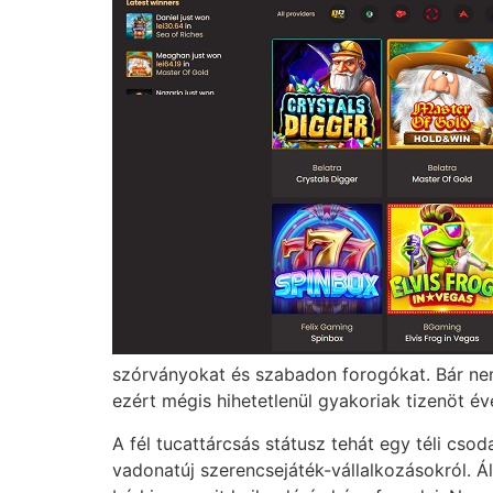
szórványokat és szabadon forogókat. Bár nem
ezért mégis hihetetlenül gyakoriak tizenöt é
A fél tucattárcsás státusz tehát egy téli csod
vadonatúj szerencsejáték-vállalkozásokról. Á