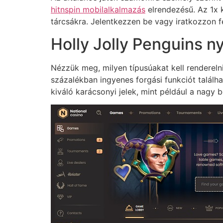
hitnspin mobilalkalmazás
elrendezésű. Az 1x k
tárcsákra. Jelentkezzen be vagy iratkozzon fe
Holly Jolly Penguins 
Nézzük meg, milyen típusúakat kell rendereln
százalékban ingyenes forgási funkciót találha
kiváló karácsonyi jelek, mint például a nagy 