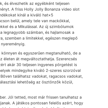
k, és élvezhetik az egyébként teljesen
ényt. A friss Holly Jolly Bonanza video slot
ndékokat kínál a kiváló hat×5
cson belül, amely tele van mackókkal,
kkel és a Mikulással. Az új szimbólumok
a legnagyobb számban, és hajlamosak a
a, szemben a limitekkel, egészen meglepő
 nyereményig.
k könnyen és egyszerűen megtanulható, de a
z életen át megváltoztathatja. Szerencsés
zért akár 30 teljesen ingyenes pörgetést is
melyek mindegyike kiváló 2-szeres szorzóval
 Bőven találhatsz vadokat, ragacsos vadokat,
álasztási lehetőség az ösztönzők közül,
ber. Jól tetted, most már frissen tanulhatsz a
janak. A játékos pontosan felelős azért, hogy