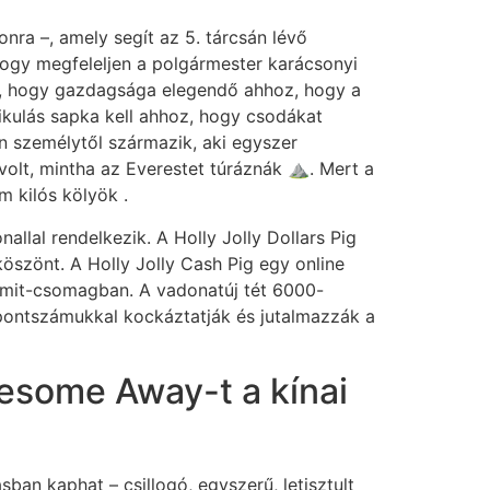
ra –, amely segít az 5. tárcsán lévő
hogy megfeleljen a polgármester karácsonyi
zal, hogy gazdagsága elegendő ahhoz, hogy a
ikulás sapka kell ahhoz, hogy csodákat
an személytől származik, aki egyszer
s volt, mintha az Everestet túráznák ⛰. Mert a
m kilós kölyök .
allal rendelkezik. A Holly Jolly Dollars Pig
öszönt. A Holly Jolly Cash Pig egy online
limit-csomagban. A vadonatúj tét 6000-
 pontszámukkal kockáztatják és jutalmazzák a
eesome Away-t a kínai
ban kaphat – csillogó, egyszerű, letisztult