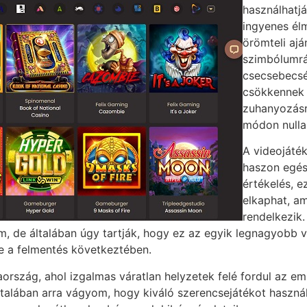
használhatjá
ingyenes élm
örömteli ajá
szimbólumrá
csecsebecsé
csökkennek 
zuhanyozásr
módon nulla
A videojáté
haszon egés
értékelés, e
elkaphat, a
rendelkezik.
, de általában úgy tartják, hogy ez az egyik legnagyobb v
ve a felmentés következtében.
aország, ahol izgalmas váratlan helyzetek felé fordul az em
ltalában arra vágyom, hogy kiváló szerencsejátékot használ