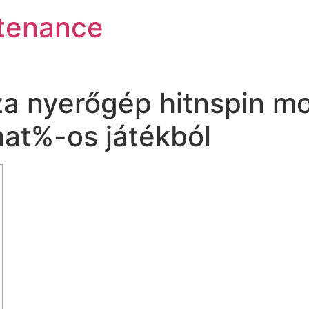
tenance
za nyerőgép hitnspin mo
at%-os játékból