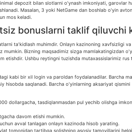
inimal depozit bilan slotlarni o'ynash imkoniyati, garovlar h
 boshlanadi. Masalan, 3 yoki NetGame dan boshlab o'yin avtom
hun mos keladi.
iz bonuslarni taklif qiluvchi k
tlarni ta'kidlash muhimdir. Onlayn kazinoning xavfsizligi va 
iz mumkin. Bizning maqsadimiz sizga mamlakatingizdan o'yi
im etishdir. Ushbu reytingni tuzishda mutaxassislarimiz rus 
gi kabi bir xil login va paroldan foydalanadilar. Barcha ma'l
hisobda saqlanadi. Barcha o'yinlarning aksariyat qismini slo
00 dollargacha, tasdiqlanmasdan pul yechib olishga imkon 
atgacha davom etishi mumkin.
h uchun avval tanlagan onlayn kazinoda hisob yarating.
lat tomonidan tartibga solishning asosiy tamoyillarini belgi