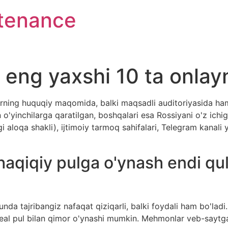
tenance
 eng yaxshi 10 ta onlay
larning huquqiy maqomida, balki maqsadli auditoriyasida ha
'yinchilarga qaratilgan, boshqalari esa Rossiyani o'z ichi
 aloqa shakli), ijtimoiy tarmoq sahifalari, Telegram kanali 
haqiqiy pulga o'ynash endi qula
unda tajribangiz nafaqat qiziqarli, balki foydali ham bo'ladi
eal pul bilan qimor o'ynashi mumkin. Mehmonlar veb-saytga 