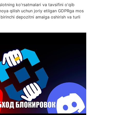
otning ko'rsatmalari va tavsifini o'qib
imoya qilish uchun joriy etilgan GDPRga mos
birinchi depozitni amalga oshirish va turli