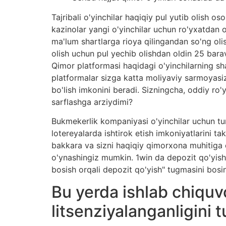
Tajribali o'yinchilar haqiqiy pul yutib olish os
kazinolar yangi o'yinchilar uchun ro'yxatdan o't
ma'lum shartlarga rioya qilingandan so'ng ol
olish uchun pul yechib olishdan oldin 25 barav
Qimor platformasi haqidagi o'yinchilarning sha
platformalar sizga katta moliyaviy sarmoyasi
bo'lish imkonini beradi. Sizningcha, oddiy ro'
sarflashga arziydimi?
Bukmekerlik kompaniyasi o'yinchilar uchun turli 
lotereyalarda ishtirok etish imkoniyatlarini tak
bakkara va sizni haqiqiy qimorxona muhitiga 
o'ynashingiz mumkin. 1win da depozit qo'yish
bosish orqali depozit qo'yish" tugmasini bosi
Bu yerda ishlab chiquvc
litsenziyalanganligini 