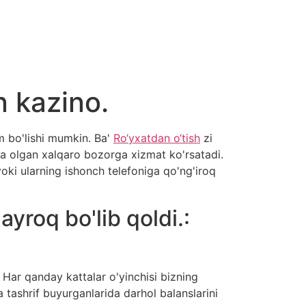
n kazino.
m bo'lishi mumkin. Ba'
Ro‘yxatdan o‘tish
zi
ga olgan xalqaro bozorga xizmat ko'rsatadi.
yoki ularning ishonch telefoniga qo'ng'iroq
yroq bo'lib qoldi.:
. Har qanday kattalar o'yinchisi bizning
tashrif buyurganlarida darhol balanslarini