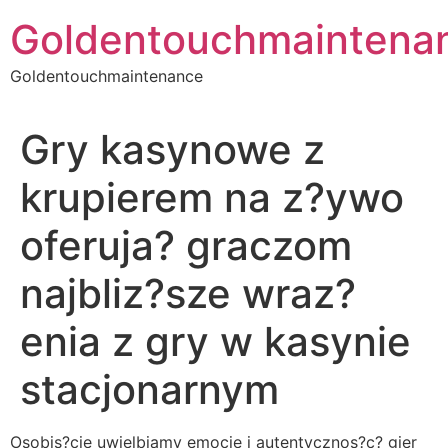
Skip
Goldentouchmaintena
to
content
Goldentouchmaintenance
Gry kasynowe z
krupierem na z?ywo
oferuja? graczom
najbliz?sze wraz?
enia z gry w kasynie
stacjonarnym
Osobis?cie uwielbiamy emocje i autentycznos?c? gier