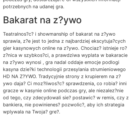
potrzebnych na udanej gra.
Bakarat na z?ywo
Teatralnos?c? i showmanship of bakarat na z?ywo
sprawia, z?e jest to jedna z najbardziej ekscytuja?cych
gier kasynowych online na z?ywo. Chociaz? istnieje ro?
z?nica w szybkos?ci, a prawdziwa wyplata w bakaracie
na z?ywo wynosi , gra nadal oddaje emocje podlogi
kasyna dzie?ki technologii przesylania strumieniowego
HD NA Z?YWO. Tradycyjnie strony z krupierem na z?
ywo daja? Ci moz?liwos?c? sprawdzenia, co robia? inni
gracze w kasynie online podczas gry, ale niezalez?nie
od tego, czy zdecydowali sie? postawic? w remis, czy z
bankiera, nie powinienes? pozwolic?, aby ich strategia
wplywala na Twoja? gre?.