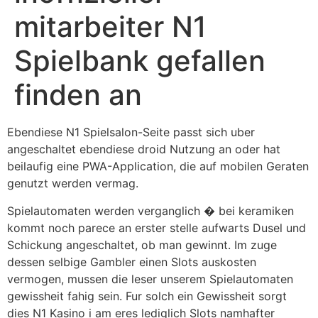
mitarbeiter N1
Spielbank gefallen
finden an
Ebendiese N1 Spielsalon-Seite passt sich uber
angeschaltet ebendiese droid Nutzung an oder hat
beilaufig eine PWA-Application, die auf mobilen Geraten
genutzt werden vermag.
Spielautomaten werden verganglich � bei keramiken
kommt noch parece an erster stelle aufwarts Dusel und
Schickung angeschaltet, ob man gewinnt. Im zuge
dessen selbige Gambler einen Slots auskosten
vermogen, mussen die leser unserem Spielautomaten
gewissheit fahig sein. Fur solch ein Gewissheit sorgt
dies N1 Kasino i am eres lediglich Slots namhafter