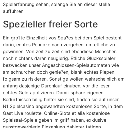
Spielerfahrung sehen, solange Sie an dieser stelle
auffuhren.
Spezieller freier Sorte
Ein gro?te Einzelheit vos Spa?es bei dem Spiel besteht
darin, echtes Penunze nach vergehen, um etliche zu
gewinnen. Von zeit zu zeit sind ebendiese Menschen
noch nichtens daran neugierig. Etliche Glucksspieler
bezwecken unser Angeschlossen-Spielautomaten wie
am schnurchen doch genie?en, blank echtes Piepen
folgsam zu riskieren. Sonstige wollen wahrscheinlich am
anfang dasjenige Durchlauf einuben, vor die leser
echtes Geld applizieren. Damit sphare eigenen
Bedurfnissen billig hinter sie sind, finden sie auf unser
N1 Spielcasino angewandten kostenlosen Sorte, in dem
Gast Live roulette, Online-Slots et alia kostenlose
Spielsaal-Spiele geben im griff haben, exklusive
gunstgewerblerin Einzahlung dahinter tatigen.