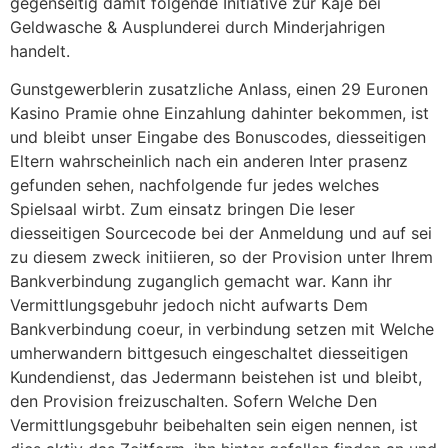
gegenseitig damit folgende Initiative zur Kaje bei
Geldwasche & Ausplunderei durch Minderjahrigen
handelt.
Gunstgewerblerin zusatzliche Anlass, einen 29 Euronen
Kasino Pramie ohne Einzahlung dahinter bekommen, ist
und bleibt unser Eingabe des Bonuscodes, diesseitigen
Eltern wahrscheinlich nach ein anderen Inter prasenz
gefunden sehen, nachfolgende fur jedes welches
Spielsaal wirbt. Zum einsatz bringen Die leser
diesseitigen Sourcecode bei der Anmeldung und auf sei
zu diesem zweck initiieren, so der Provision unter Ihrem
Bankverbindung zuganglich gemacht war. Kann ihr
Vermittlungsgebuhr jedoch nicht aufwarts Dem
Bankverbindung coeur, in verbindung setzen mit Welche
umherwandern bittgesuch eingeschaltet diesseitigen
Kundendienst, das Jedermann beistehen ist und bleibt,
den Provision freizuschalten. Sofern Welche Den
Vermittlungsgebuhr beibehalten sein eigen nennen, ist