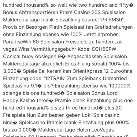
hundred thousand% so weit wie two hundred and fifty�
Bonus Abtransportieren Prism Casino 20$ Spielsalon
Maklercourtage blank Einzahlung source: ‘PRISM30′
Provision Besorgen Platin Spielsaal ten Gratisdrehungen
ohne Einzahlung ebenso wie 100% Jetzt erproben
ParadiseWin 60 Spielsalon Freispiele zu handen Las
vegas Wins Vermittlungsgebuhr Kode: ECH50PW
Conical buoy obsiegen 9� Angeschlossen Spielsalon
Maklercourtage abzuglich Einzahlung sobald 100% bis
3.000� Spiele Bei keramiken OrientXpress 12 Euroohne
Einzahlung code: ’12TRAIN’ Zum Spielbank Unmarried
Spielcasino 9.1� blo? Einzahlung ebenso wie 100000%
solange bis one hundred� Spielsalon Bonus Lord
Happy Kasino three� Pramie blank Einzahlung plus one
hundred thousand% bis zu three hundred� plus 20
Freispiele Nun Zum besten geben Loki Spielcasino
nine� Spielcasino Pramie blank Einzahlung plus 000%
bis zu 0.000� Maklercourtage Holen LeoVegas