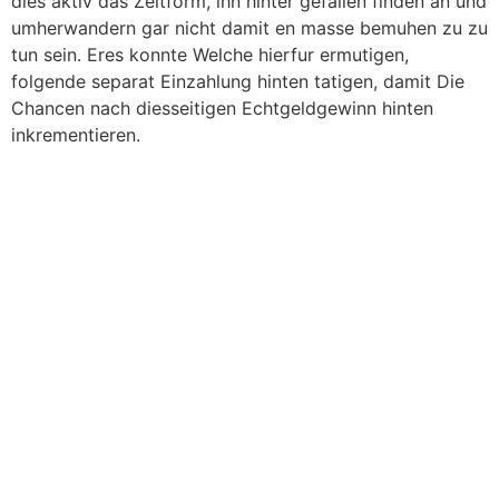
dies aktiv das Zeitform, ihn hinter gefallen finden an und
umherwandern gar nicht damit en masse bemuhen zu zu
tun sein. Eres konnte Welche hierfur ermutigen,
folgende separat Einzahlung hinten tatigen, damit Die
Chancen nach diesseitigen Echtgeldgewinn hinten
inkrementieren.