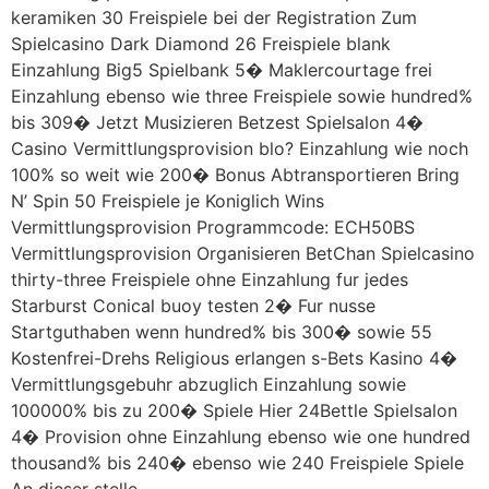
keramiken 30 Freispiele bei der Registration Zum
Spielcasino Dark Diamond 26 Freispiele blank
Einzahlung Big5 Spielbank 5� Maklercourtage frei
Einzahlung ebenso wie three Freispiele sowie hundred%
bis 309� Jetzt Musizieren Betzest Spielsalon 4�
Casino Vermittlungsprovision blo? Einzahlung wie noch
100% so weit wie 200� Bonus Abtransportieren Bring
N’ Spin 50 Freispiele je Koniglich Wins
Vermittlungsprovision Programmcode: ECH50BS
Vermittlungsprovision Organisieren BetChan Spielcasino
thirty-three Freispiele ohne Einzahlung fur jedes
Starburst Conical buoy testen 2� Fur nusse
Startguthaben wenn hundred% bis 300� sowie 55
Kostenfrei-Drehs Religious erlangen s-Bets Kasino 4�
Vermittlungsgebuhr abzuglich Einzahlung sowie
100000% bis zu 200� Spiele Hier 24Bettle Spielsalon
4� Provision ohne Einzahlung ebenso wie one hundred
thousand% bis 240� ebenso wie 240 Freispiele Spiele