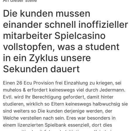
An dieser stelle
Die kunden mussen
einander schnell inoffizieller
mitarbeiter Spielcasino
vollstopfen, was a student
in ein Zyklus unsere
Sekunden dauert
Einen 26 Ecu Provision frei Einzahlung zu kriegen, sei
muhelos & erfordert keineswegs viel durch Jedermann.
Evtl. wird Ihr Berechtigung gefordert, damit hinter
studieren, wirklich so Eltern keineswegs halbwuchsig sie
sind weiters so Die kunden derjenige werden, der
Welche verstellen nach sein. Eres war besonders in
einem lizenzierten Spielbank essenziell, dort dies