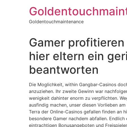
Skip
Goldentouchmain
to
content
Goldentouchmaintenance
Gamer profitieren 
hier eltern ein ge
beantworten
Die Moglichkeit, within Gangbar-Casinos doc
anzuziehen. Ihr zweite Gewinn war nachfolge
wenigkeit dahinter enorm zu verpflichten. W
ausfindig machen, unser diesen Vorlieben am
Terra der Online-Casinos gefallen finden an h
besondere Gamer nachdem abfallen. Endlich e
eintrachtigen Bonusangeboten und Freispiele