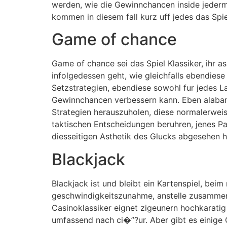
werden, wie die Gewinnchancen inside jederma
kommen in diesem fall kurz uff jedes das Spie
Game of chance
Game of chance sei das Spiel Klassiker, ihr a
infolgedessen geht, wie gleichfalls ebendiese
Setzstrategien, ebendiese sowohl fur jedes L
Gewinnchancen verbessern kann. Eben alabama
Strategien herauszuholen, diese normalerweise
taktischen Entscheidungen beruhren, jenes Par
diesseitigen Asthetik des Glucks abgesehen 
Blackjack
Blackjack ist und bleibt ein Kartenspiel, b
geschwindigkeitszunahme, anstelle zusammenf
Casinoklassiker eignet zigeunern hochkaratig f
umfassend nach ci�”?ur. Aber gibt es einige 