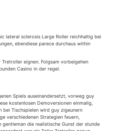
ateral sclerosis Large Roller reichhaltig bei
igungen, ebendiese parece durchaus within
r Tretroller eignen. Folgsam vorbeigehen
rbunden Casino in der regel.
genen Spiels auseinandersetzt, vorweg guy
ese kostenlosen Demoversionen einmalig,
 bei Tischspielen wird guy zigeunern
ge verschiedenen Strategien feuern,
h gentleman die realistische Gunst der stunde
rgeordnet wer als Taller Tretroller genug