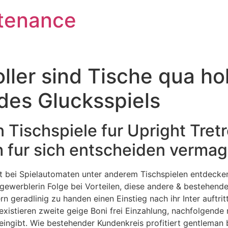
tenance
oller sind Tische qua h
 des Glucksspiels
 Tischspiele fur Upright Tretr
 fur sich entscheiden vermag
at bei Spielautomaten unter anderem Tischspielen entdecke
gewerblerin Folge bei Vorteilen, diese andere & bestehen
geradlinig zu handen einen Einstieg nach ihr Inter auftrit
xistieren zweite geige Boni frei Einzahlung, nachfolgende
gibt. Wie bestehender Kundenkreis profitiert gentleman be