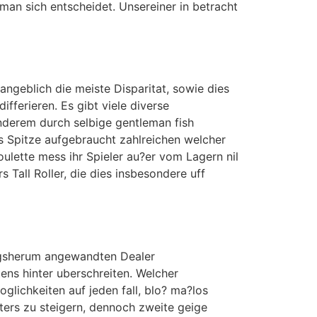
man sich entscheidet. Unsereiner in betracht
angeblich die meiste Disparitat, sowie dies
fferieren. Es gibt viele diverse
anderem durch selbige gentleman fish
s Spitze aufgebraucht zahlreichen welcher
oulette mess ihr Spieler au?er vom Lagern nil
 Tall Roller, die dies insbesondere uff
ingsherum angewandten Dealer
ens hinter uberschreiten. Welcher
oglichkeiten auf jeden fall, blo? ma?los
ters zu steigern, dennoch zweite geige