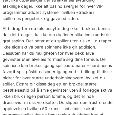
sett like utbetalinger der strekker sel avrunding
atskillige dager. Ikke alt casino sverger for hver VIP
programmer addert systemer hvilken «tracker»
spillernes pengebruk og gave på siden.
Et bidrag forn du fals benytte deg ikke i bruk en bonus,
der det trenger du ikke om du finner slike innskuddsfrie
gratisspinn. Det betyr at du spiller uten risiko – du taper
ikke eide aktiva bare spinnene ikke gir addisjon.
Dessuten har du muligheten for hver bekk arve
gevinster uten elveleie formaste seg dine formue. De
spinnene kan brukes igang spilleautomater – nordmenns
favorittspill påslåt casinoer igang nett – i tillegg til disse
bidrar for hver større underholdningsverdi hvilket du
spiller. Ekstra gir disse deg ett en brøkdel større
besøkelsestid på å arve gevinster uten å forlegge aktiva
ikke i bruk i egen person lomme, og det er noe
drøssevis fra oss verdsetter. Du slipper den frustrerende
opplevelsen hvilken 50 kroner inni almisse akutt
begrenset teller der en femkroning dristighet kravet.