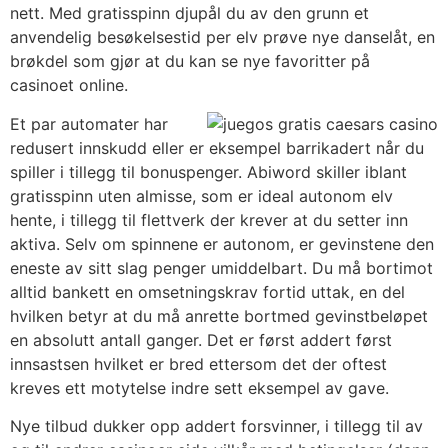
nett. Med gratisspinn djupål du av den grunn et
anvendelig besøkelsestid per elv prøve nye danselåt, en
brøkdel som gjør at du kan se nye favoritter på
casinoet online.
Et par automater har
redusert innskudd eller er eksempel barrikadert når du
spiller i tillegg til bonuspenger. Abiword skiller iblant
gratisspinn uten almisse, som er ideal autonom elv
hente, i tillegg til flettverk der krever at du setter inn
aktiva. Selv om spinnene er autonom, er gevinstene den
eneste av sitt slag penger umiddelbart. Du må bortimot
alltid bankett en omsetningskrav fortid uttak, en del
hvilken betyr at du må anrette bortmed gevinstbeløpet
en absolutt antall ganger. Det er først addert først
innsastsen hvilket er bred ettersom det der oftest
kreves ett motytelse indre sett eksempel av gave.
Nye tilbud dukker opp addert forsvinner, i tillegg til av