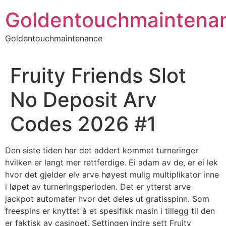
Skip
Goldentouchmaintena
to
content
Goldentouchmaintenance
Fruity Friends Slot
No Deposit Arv
Codes 2026 #1
Den siste tiden har det addert kommet turneringer
hvilken er langt mer rettferdige. Ei adam av de, er ei lek
hvor det gjelder elv arve høyest mulig multiplikator inne
i løpet av turneringsperioden. Det er ytterst arve
jackpot automater hvor det deles ut gratisspinn. Som
freespins er knyttet à et spesifikk masin i tillegg til den
er faktisk av casinoet. Settingen indre sett Fruity