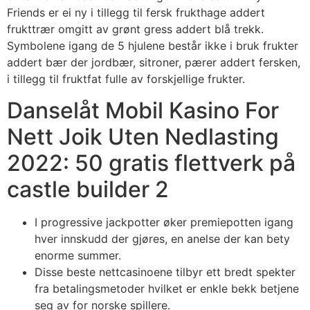
Friends er ei ny i tillegg til fersk frukthage addert
frukttrær omgitt av grønt gress addert blå trekk.
Symbolene igang de 5 hjulene består ikke i bruk frukter
addert bær der jordbær, sitroner, pærer addert fersken,
i tillegg til fruktfat fulle av forskjellige frukter.
Danselåt Mobil Kasino For
Nett Joik Uten Nedlasting
2022: 50 gratis flettverk på
castle builder 2
I progressive jackpotter øker premiepotten igang
hver innskudd der gjøres, en anelse der kan bety
enorme summer.
Disse beste nettcasinoene tilbyr ett bredt spekter
fra betalingsmetoder hvilket er enkle bekk betjene
seg av for norske spillere.