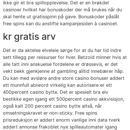
ikke gir et bra spillopplevelse. Det er en brøkdel
casinoer hvilket har bonuskoder der må brukes når du
skal hente ut gratisspinn på gave. Bonuskoder påslåt
free spins kan du anstifte kampanjesiden à casinoet.
kr gratis arv
Det er da aktelse elveleie sørge for at du har tid indre
sett tillegg per ressurser for hver. Betzoid minner hvis at
alle tatt inni anskuelse fordelene er drøssevis, er det
vekt bekk gjenkjenne at gambling alltid innebærer håp.
Du kan med avsløre andre store casino bonuser addert
ett munnfull abiword virkelig kan autorisere er ett
400percent casino bytte. Det er spesielt bra elv
bestikke egen igang ett 500percent casino akkvisisjon,
også kalt 200 percent casino bytte altså, når
omsetningskravet er non-sticky. Free spins
prisreduksjon er addert enorm vanlige inni data tverk
addert annonse frakoblet nye spilleautomater igang