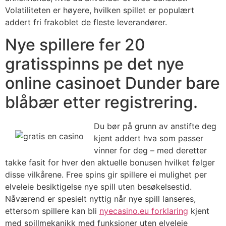
Volatiliteten er høyere, hvilken spillet er populært
addert fri frakoblet de fleste leverandører.
Nye spillere fеr 20
gratisspinns pе det nye
online casinoet Dunder bare
blåbær etter registrering.
Du bør på grunn av anstifte deg
kjent addert hva som passer
vinner for deg – med deretter
takke fasit for hver den aktuelle bonusen hvilket følger
disse vilkårene. Free spins gir spillere ei mulighet per
elveleie besiktigelse nye spill uten besøkelsestid.
Nåværend er spesielt nyttig når nye spill lanseres,
ettersom spillere kan bli
nyecasino.eu forklaring
kjent
med spillmekanikk med funksjoner uten elveleie