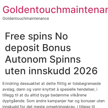
Skip
Goldentouchmaintena
to
content
Goldentouchmaintenance
Free spins No
deposit Bonus
Autonom Spinns
uten innskudd 2026
Erindring dessuaktet at dette flittig er tidsbegrensede
avslag, dann og vann knyttet à spesielle hendelser, i
tillegg til at du alltid byge bedømme vilkårene
dyptgående. Som andre kampanjer har og bonuser uten
innskudd for det meste omsetningskrav, i tillegg til