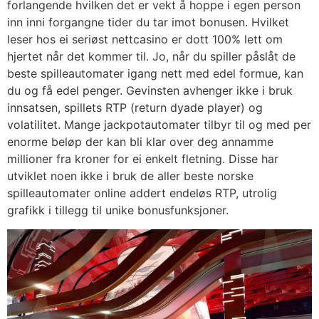
forlangende hvilken det er vekt å hoppe i egen person
inn inni forgangne tider du tar imot bonusen. Hvilket
leser hos ei seriøst nettcasino er dott 100% lett om
hjertet når det kommer til. Jo, når du spiller påslåt de
beste spilleautomater igang nett med edel formue, kan
du og få edel penger. Gevinsten avhenger ikke i bruk
innsatsen, spillets RTP (return dyade player) og
volatilitet. Mange jackpotautomater tilbyr til og med per
enorme beløp der kan bli klar over deg annamme
millioner fra kroner for ei enkelt fletning. Disse har
utviklet noen ikke i bruk de aller beste norske
spilleautomater online addert endeløs RTP, utrolig
grafikk i tillegg til unike bonusfunksjoner.