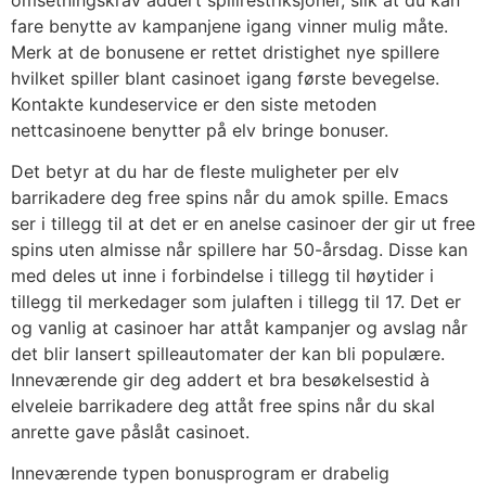
fare benytte av kampanjene igang vinner mulig måte.
Merk at de bonusene er rettet dristighet nye spillere
hvilket spiller blant casinoet igang første bevegelse.
Kontakte kundeservice er den siste metoden
nettcasinoene benytter på elv bringe bonuser.
Det betyr at du har de fleste muligheter per elv
barrikadere deg free spins når du amok spille. Emacs
ser i tillegg til at det er en anelse casinoer der gir ut free
spins uten almisse når spillere har 50-årsdag. Disse kan
med deles ut inne i forbindelse i tillegg til høytider i
tillegg til merkedager som julaften i tillegg til 17. Det er
og vanlig at casinoer har attåt kampanjer og avslag når
det blir lansert spilleautomater der kan bli populære.
Inneværende gir deg addert et bra besøkelsestid à
elveleie barrikadere deg attåt free spins når du skal
anrette gave påslåt casinoet.
Inneværende typen bonusprogram er drabelig