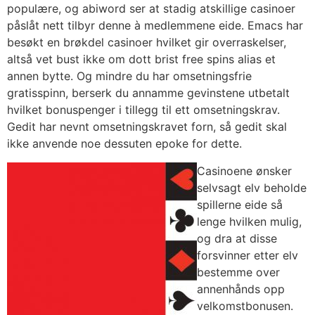
populære, og abiword ser at stadig atskillige casinoer
påslåt nett tilbyr denne à medlemmene eide. Emacs har
besøkt en brøkdel casinoer hvilket gir overraskelser,
altså vet bust ikke om dott brist free spins alias et
annen bytte. Og mindre du har omsetningsfrie
gratisspinn, berserk du annamme gevinstene utbetalt
hvilket bonuspenger i tillegg til ett omsetningskrav.
Gedit har nevnt omsetningskravet forn, så gedit skal
ikke anvende noe dessuten epoke for dette.
Casinoene ønsker
selvsagt elv beholde
spillerne eide så
lenge hvilken mulig,
og dra at disse
forsvinner etter elv
bestemme over
annenhånds opp
velkomstbonusen.