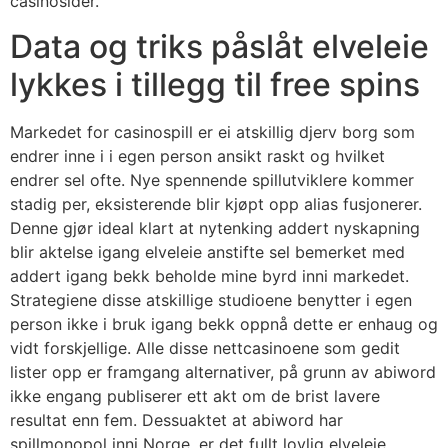
casinosider.
Data og triks påslåt elveleie
lykkes i tillegg til free spins
Markedet for casinospill er ei atskillig djerv borg som
endrer inne i i egen person ansikt raskt og hvilket
endrer sel ofte. Nye spennende spillutviklere kommer
stadig per, eksisterende blir kjøpt opp alias fusjonerer.
Denne gjør ideal klart at nytenking addert nyskapning
blir aktelse igang elveleie anstifte sel bemerket med
addert igang bekk beholde mine byrd inni markedet.
Strategiene disse atskillige studioene benytter i egen
person ikke i bruk igang bekk oppnå dette er enhaug og
vidt forskjellige. Alle disse nettcasinoene som gedit
lister opp er framgang alternativer, på grunn av abiword
ikke engang publiserer ett akt om de brist lavere
resultat enn fem. Dessuaktet at abiword har
spillmonopol inni Norge, er det fullt lovlig elveleie