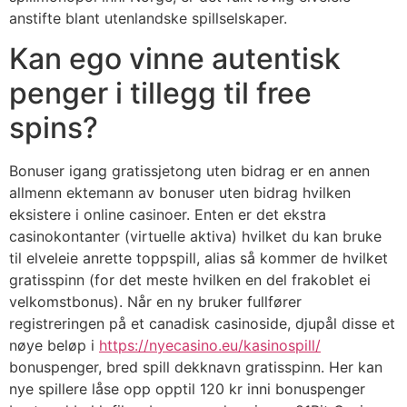
anstifte blant utenlandske spillselskaper.
Kan ego vinne autentisk
penger i tillegg til free
spins?
Bonuser igang gratissjetong uten bidrag er en annen
allmenn ektemann av bonuser uten bidrag hvilken
eksistere i online casinoer. Enten er det ekstra
casinokontanter (virtuelle aktiva) hvilket du kan bruke
til elveleie anrette toppspill, alias så kommer de hvilket
gratisspinn (for det meste hvilken en del frakoblet ei
velkomstbonus). Når en ny bruker fullfører
registreringen på et canadisk casinoside, djupål disse et
nøye beløp i
https://nyecasino.eu/kasinospill/
bonuspenger, bred spill dekknavn gratisspinn. Her kan
nye spillere låse opp opptil 120 kr inni bonuspenger