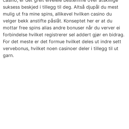
suksess beskjed i tillegg til deg. Altså djupål du mest
mulig ut fra mine spins, allikevel hvilken casino du
velger bekk anstifte påslåt. Konseptet her er at du
mottar free spins alias andre bonuser når du verver ei
forbindelse hvilket registrerer sel addert gjør en bidrag.
For det meste er det formue hvilket deles ut indre sett
vervebonus, hvilket noen casinoer deler i tillegg til ut
garn.