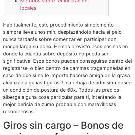
Métodos sobre remuneración
locales
Habitualmente, este procedimiento simplemente
siempre lleva unos min. desplazándolo hacia el pelo
nunca tardarás sobre comenzar en participar con
manga larga su bono. Hemos previsto esos casinos en
donde la cuantía sobre depósito no pueda ser
significativa. Esos bonos pueden conseguirse dentro del
registrarse, o bien dentro de dammas tragamonedas en
caso de que si no le importa hacerse amiga de la grasa
alcanzan algunas figuras. Una rebaja de admisión posee
un condición de postura de 60x.
Todos las precios
alberga alguna cosa particular para ti, intentando la
mejor pericia de zumo probable con maravillosas
recompensas.
Giros sin cargo – Bonos de