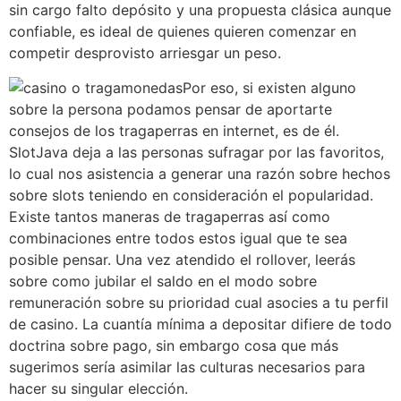
sin cargo falto depósito y una propuesta clásica aunque
confiable, es ideal de quienes quieren comenzar en
competir desprovisto arriesgar un peso.
Por eso, si existen alguno
sobre la persona podamos pensar de aportarte
consejos de los tragaperras en internet, es de él.
SlotJava deja a las personas sufragar por las favoritos,
lo cual nos asistencia a generar una razón sobre hechos
sobre slots teniendo en consideración el popularidad.
Existe tantos maneras de tragaperras así­ como
combinaciones entre todos estos igual que te sea
posible pensar. Una vez atendido el rollover, leerás
sobre como jubilar el saldo en el modo sobre
remuneración sobre su prioridad cual asocies a tu perfil
de casino. La cuantía mínima a depositar difiere de todo
doctrina sobre pago, sin embargo cosa que más
sugerimos serí­a asimilar las culturas necesarios para
hacer su singular elección.