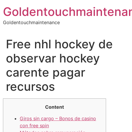
Skip
Goldentouchmaintena
to
content
Goldentouchmaintenance
Free nhl hockey de
observar hockey
carente pagar
recursos
Content
Giros sin cargo – Bonos de casino
con free spin