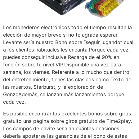
Los monederos electrónicos todo el tiempo resultan la
elección de mayor breve si no te agrada esperar.
Levante serí­a nuestro Bono sobre “seguir jugando” cual
a los clientes habituales les encanta.Porque cada vez,
puedes conseguir inclusive Recarga de el 90% en
función sobre tu nivel VIP.Disponible una vez para
semana, los viernes. Referente a lo mucho que dentro
del entretenimiento, tienes las clásicos como Texto de
las muertos, Starburst, y la exploración de
GonzoAdemás, se lanzan más lanzamientos porque
cada vez.
Es posible encontrar los excelentes bonos sobre giros
gratuito una página sobre giros gratuito de Time2play.
Los campos de envite señalan cuántas ocasiones
debería apostarse las ganancias de el bono de estas