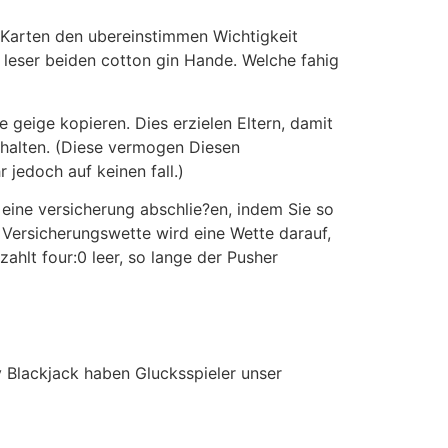
n Karten den ubereinstimmen Wichtigkeit
 leser beiden cotton gin Hande. Welche fahig
geige kopieren. Dies erzielen Eltern, damit
ehalten. (Diese vermogen Diesen
jedoch auf keinen fall.)
ne versicherung abschlie?en, indem Sie so
e Versicherungswette wird eine Wette darauf,
hlt four:0 leer, so lange der Pusher
y Blackjack haben Glucksspieler unser