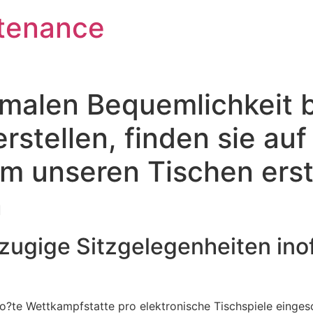
tenance
imalen Bequemlichkeit
rstellen, finden sie au
m unseren Tischen erst
n
ugige Sitzgelegenheiten inoff
o?te Wettkampfstatte pro elektronische Tischspiele einges