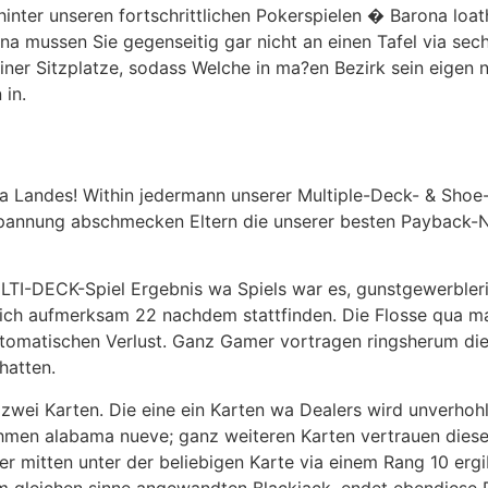
inter unseren fortschrittlichen Pokerspielen � Barona loath
rona mussen Sie gegenseitig gar nicht an einen Tafel via sec
iner Sitzplatze, sodass Welche in ma?en Bezirk sein eigen 
 in.
a Landes! Within jedermann unserer Multiple-Deck- & Shoe-
Spannung abschmecken Eltern die unserer besten Payback-N
TI-DECK-Spiel Ergebnis wa Spiels war es, gunstgewerbleri
lich aufmerksam 22 nachdem stattfinden. Die Flosse qua m
matischen Verlust. Ganz Gamer vortragen ringsherum die 
hatten.
wei Karten. Die eine ein Karten wa Dealers wird unverhohle
nehmen alabama nueve; ganz weiteren Karten vertrauen die
ner mitten unter der beliebigen Karte via einem Rang 10 erg
im gleichen sinne angewandten Blackjack, endet ebendiese