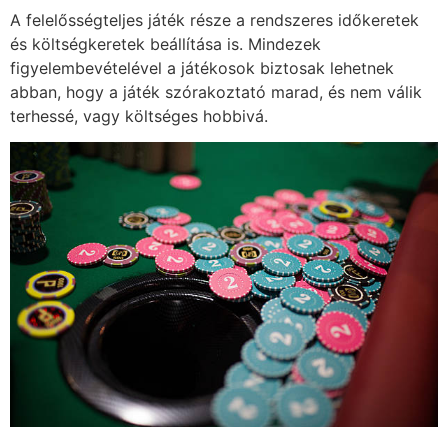
A felelősségteljes játék része a rendszeres időkeretek
és költségkeretek beállítása is. Mindezek
figyelembevételével a játékosok biztosak lehetnek
abban, hogy a játék szórakoztató marad, és nem válik
terhessé, vagy költséges hobbivá.