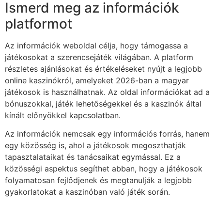
Ismerd meg az információk
platformot
Az információk weboldal célja, hogy támogassa a
játékosokat a szerencsejáték világában. A platform
részletes ajánlásokat és értékeléseket nyújt a legjobb
online kaszinókról, amelyeket 2026-ban a magyar
játékosok is használhatnak. Az oldal információkat ad a
bónuszokkal, játék lehetőségekkel és a kaszinók által
kínált előnyökkel kapcsolatban.
Az információk nemcsak egy információs forrás, hanem
egy közösség is, ahol a játékosok megoszthatják
tapasztalataikat és tanácsaikat egymással. Ez a
közösségi aspektus segíthet abban, hogy a játékosok
folyamatosan fejlődjenek és megtanulják a legjobb
gyakorlatokat a kaszinóban való játék során.