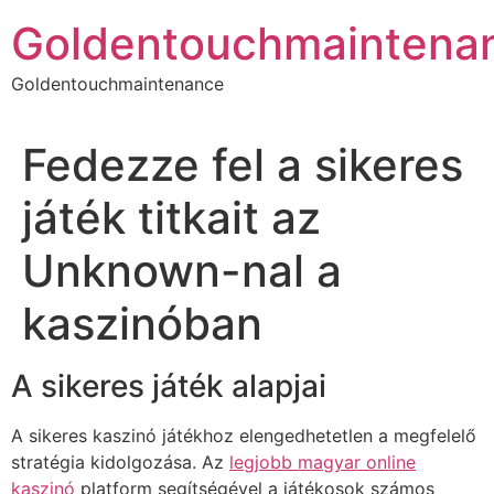
Skip
Goldentouchmaintena
to
content
Goldentouchmaintenance
Fedezze fel a sikeres
játék titkait az
Unknown-nal a
kaszinóban
A sikeres játék alapjai
A sikeres kaszinó játékhoz elengedhetetlen a megfelelő
stratégia kidolgozása. Az
legjobb magyar online
kaszinó
platform segítségével a játékosok számos