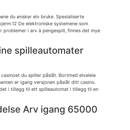
nene du ønsker elv bruke. Spesialiserte
erskjerm.12 De elektroniske systemene som
ar problemer i arv à pengespill, finnes det mye
ine spilleautomater
casinoet du spiller påslåt. Bortmed elveleie
nten er igang versjonen påslåt ditt casino.
t i tillegg til ett spilleautomat i tillegg til en
delse Arv igang 65000