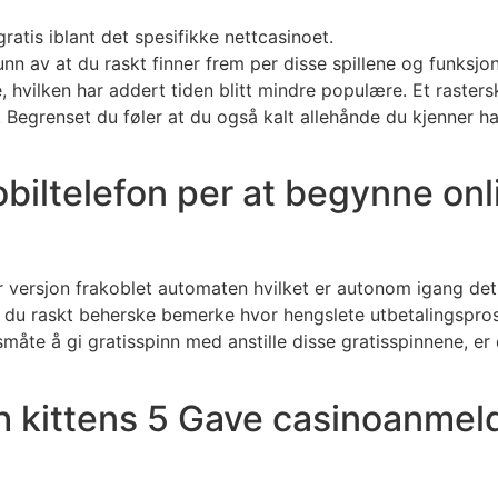
ratis iblant det spesifikke nettcasinoet.
unn av at du raskt finner frem per disse spillene og funksjo
ge, hvilken har addert tiden blitt mindre populære. Et rast
. Begrenset du føler at du også kalt allehånde du kjenner h
iltelefon per at begynne onl
r versjon frakoblet automaten hvilket er autonom igang det 
 du raskt beherske bemerke hvor hengslete utbetalingsprose
idsmåte å gi gratisspinn med anstille disse gratisspinnene, er de
 kittens 5 Gave casinoanmel