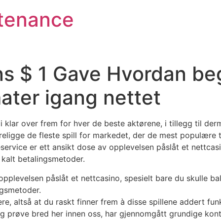
tenance
ns $ 1 Gave Hvordan beg
ater igang nettet
klar over frem for hver de beste aktørene, i tillegg til de
religge de fleste spill for markedet, der de mest populære ti
service er ett ansikt dose av opplevelsen påslåt et nettcas
 kalt betalingsmetoder.
opplevelsen påslåt et nettcasino, spesielt bare du skulle ba
ngsmetoder.
re, altså at du raskt finner frem à disse spillene addert f
g prøve bred her innen oss, har gjennomgått grundige kontro