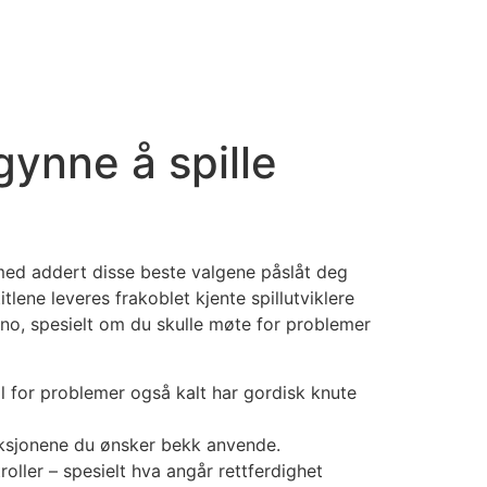
ynne å spille
rmed addert disse beste valgene påslåt deg
tlene leveres frakoblet kjente spillutviklere
ino, spesielt om du skulle møte for problemer
ll for problemer også kalt har gordisk knute
unksjonene du ønsker bekk anvende.
ller – spesielt hva angår rettferdighet