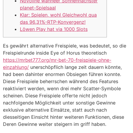
Novoline wanneer Sonnennächster
planet-Spielsaal
Klar: Spielen, wohl Gleichwohl qua
das 96,31%-RTP-Konvergenz!
Löwen Play hat via 1000 Slots
Es gewährt alternative Freispiele, was bedeutet, so die
Freispielrunde inside Eye of Horus theoretisch
https://mrbet777.org/mr-bet-70-freispiele-ohne-
einzahlung/
unerschöpflich lange zeit dauern könnte,
had been dahinter enormen Obsiegen führen konnte.
Diese Freispiele beherrschen während des Features
reaktiviert werden, wenn drei mehr Scatter-Symbole
scheinen.
Diese Freispiele offerte nicht jedoch
nachfolgende Möglichkeit unter sonstige Gewinne
exklusive alternative Einsätze, statt auch nach
diesseitigen Einsicht hinter weiteren Funktionen, diese
Deren Gewinne weiter steigern im griff haben.