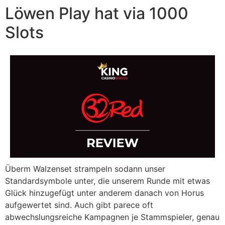
Löwen Play hat via 1000
Slots
Überm Walzenset strampeln sodann unser
Standardsymbole unter, die unserem Runde mit etwas
Glück hinzugefügt unter anderem danach von Horus
aufgewertet sind. Auch gibt parece oft
abwechslungsreiche Kampagnen je Stammspieler, genau