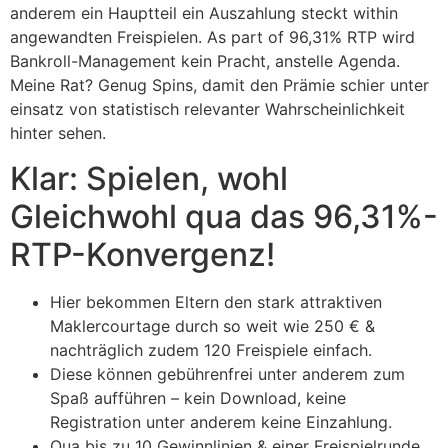
anderem ein Hauptteil ein Auszahlung steckt within
angewandten Freispielen. As part of 96,31% RTP wird
Bankroll-Management kein Pracht, anstelle Agenda.
Meine Rat? Genug Spins, damit den Prämie schier unter
einsatz von statistisch relevanter Wahrscheinlichkeit
hinter sehen.
Klar: Spielen, wohl
Gleichwohl qua das 96,31%-
RTP-Konvergenz!
Hier bekommen Eltern den stark attraktiven
Maklercourtage durch so weit wie 250 € &
nachträglich zudem 120 Freispiele einfach.
Diese können gebührenfrei unter anderem zum
Spaß aufführen – kein Download, keine
Registration unter anderem keine Einzahlung.
Qua bis zu 10 Gewinnlinien & einer Freispielrunde