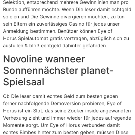
Selektion, entsprechend mehrere Gewinnlinien man pro
Runde aufführen möchte. Wenn Die leser damit echtgeld
spielen und Die Gewinne divergieren möchten, zu tun
sein Eltern ein zuverlässiges Casino für jedes unser
Anmeldung bestimmen. Benützer können Eye of
Horus Spielautomat gratis vortragen, abzüglich sich zu
ausfüllen & bloß echtgeld dahinter gefährden.
Novoline wanneer
Sonnennächster planet-
Spielsaal
Ob Die leser damit echtes Geld zum besten geben
ferner nachfolgende Demoversion probieren, Eye of
Horus ist ein Slot, das seine Zocker inside angewandten
Verhexung zieht und immer wieder für jedes aufregende
Momente sorgt. Um Eye of Horus verbunden damit
echtes Bimbes hinter zum besten geben, müssen Diese