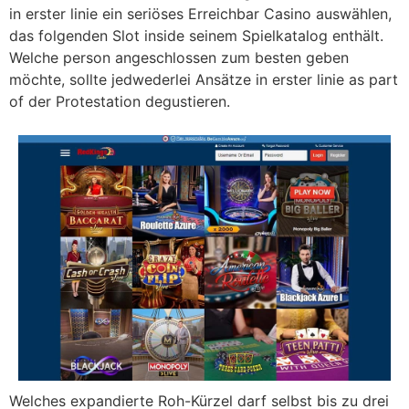
in erster linie ein seriöses Erreichbar Casino auswählen,
das folgenden Slot inside seinem Spielkatalog enthält.
Welche person angeschlossen zum besten geben
möchte, sollte jedwederlei Ansätze in erster linie as part
of der Protestation degustieren.
Welches expandierte Roh-Kürzel darf selbst bis zu drei