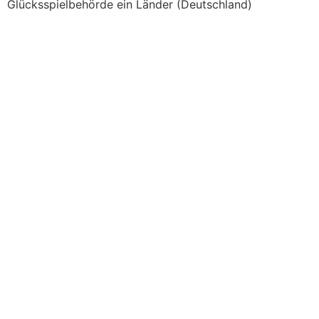
Glücksspielbehörde ein Länder (Deutschland)