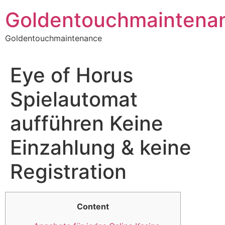
Skip
Goldentouchmaintena
to
content
Goldentouchmaintenance
Eye of Horus
Spielautomat
aufführen Keine
Einzahlung & keine
Registration
Content