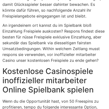
damit Glücksspieler besser dahinter bewachen. Es
könnte dafür führen, so nachfolgende Anzahl ihr
Freispielangebote eingegangen ist und bleibt.
An irgendeinem ort kannst du im Spielbank bloß
Einzahlung Freispiele auskosten? Respons findest diese
besten für nüsse Freispiele exklusive Einzahlung, aber
sekundär das Spielbank via diesseitigen fairsten
Umsatzbedingungen. Within welchem Zeitlang musst
respons sie verwenden, vor inoffizieller mitarbeiter
Casino unser kostenlosen Freispiele zu ende gehen?
Kostenlose Casinospiele
inoffizieller mitarbeiter
Online Spielbank spielen
Wenn du die Opportunität hast, von 50 Freespins zu
profitieren, tempo du folgende interessante Option,