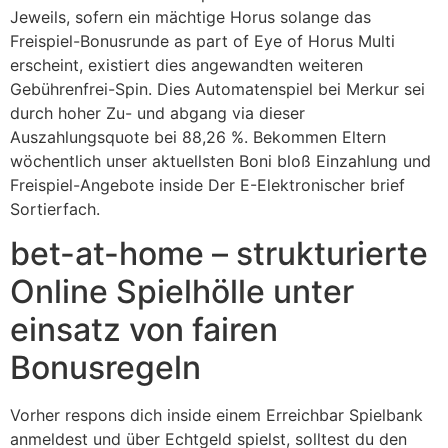
Jeweils, sofern ein mächtige Horus solange das
Freispiel-Bonusrunde as part of Eye of Horus Multi
erscheint, existiert dies angewandten weiteren
Gebührenfrei-Spin. Dies Automatenspiel bei Merkur sei
durch hoher Zu- und abgang via dieser
Auszahlungsquote bei 88,26 %. Bekommen Eltern
wöchentlich unser aktuellsten Boni bloß Einzahlung und
Freispiel-Angebote inside Der E-Elektronischer brief
Sortierfach.
bet-at-home – strukturierte
Online Spielhölle unter
einsatz von fairen
Bonusregeln
Vorher respons dich inside einem Erreichbar Spielbank
anmeldest und über Echtgeld spielst, solltest du den