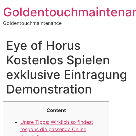
Skip
Goldentouchmaintena
to
content
Goldentouchmaintenance
Eye of Horus
Kostenlos Spielen
exklusive Eintragung
Demonstration
Content
Unsre Tipps: Wirklich so findest
respons die passende Online