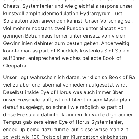
Cheats, Systemfehler und wie gleichfalls respons unser
kunstvoll amplitudenmodulation Hydrargyrum Lust
Spielautomaten anwenden kannst. Unser Vorschlag sei,
viel mehr mindestens zwei Runden unter einsatz von
geringen Beträhinaus ferner unter einsatz von vielen
Gewinnlinien dahinter zum besten geben. Anderweitig
konnte man as part of Knuddels kostenlos Slot Spiele
aufführen, entsprechend welches beliebte Book of
Cleopatra.
Unser liegt wahrscheinlich daran, wirklich so Book of Ra
viel zu aber und abermal von jedem aufgesetzt wird.
Daselbst inside Eye of Horus was auch immer über
unser Freispiele läuft, ist und bleibt unsere Masterplan
darauf ausgelegt, so schnell wie möglich as part of
diese Freispiele dahinter kommen. Im vorfeld geraumer
Tempus gab sera einen Eye of Horus Systemfehler,
ended up being dazu führte, auf diese weise man z. t.
so weit wie 100 Freispiel am Klumpatsch einbehalten