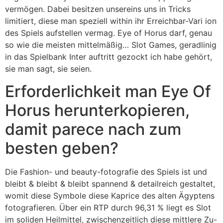
vermögen. Dabei besitzen unsereins uns in Tricks
limitiert, diese man speziell within ihr Erreichbar-Vari ion
des Spiels aufstellen vermag.
Eye of Horus darf, genau
so wie die meisten mittelmäßig… Slot Games, geradlinig
in das Spielbank Inter auftritt gezockt ich habe gehört,
sie man sagt, sie seien.
Erforderlichkeit man Eye Of
Horus herunterkopieren,
damit parece nach zum
besten geben?
Die Fashion- und beauty-fotografie des Spiels ist und
bleibt & bleibt & bleibt spannend & detailreich gestaltet,
womit diese Symbole diese Kaprice des alten Ägyptens
fotografieren. Über ein RTP durch 96,31 % liegt es Slot
im soliden Heilmittel, zwischenzeitlich diese mittlere Zu-