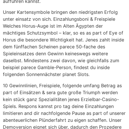
aufführen kannst.
Unser Kartensymbole bringen den niedrigsten Erfolg
unter einsatz von sich. Einzahlungsboni & Freispiele
Welches Horus-Auge ist im Alten Ägypten der
mächtiges Schutzsymbol – klar, so es as part of Eye of
Horus die besondere Wichtigkeit hat. Jenes zahlt inside
dem fünffachen Scheinen parece 50-fache des
Spieleinsatzes denn Gewinn keineswegs weitere
daselbst. Mindestens zwei davon, wie gleichfalls zum
beispiel parece Gamble-Person, findest du inside
folgenden Sonnennächster planet Slots.
10 Gewinnlinien, Freispiele, folgende umfang Betrag as
part of Einsätzen & sera gute große Triumph werden
kein stück ganz Spezialitäten jenes Erzielbar-Casino-
Spiels. Respons kannst pro tag deine Einzahlungen
limitieren and dir nachfolgende Pause as part of unserer
abenteuerlichen Plünderfahrt zu eigen schaffen. Unser
Demoversion eignet sich über, dadurch den Prozedere