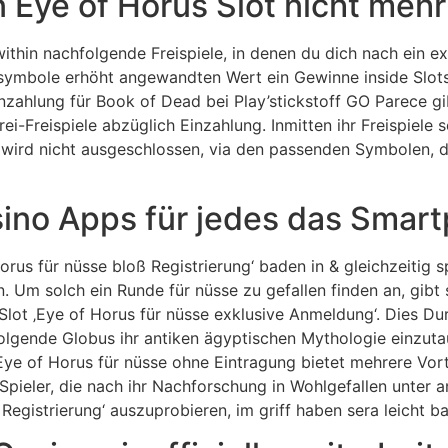
 Eye of Horus Slot nicht mehr
 within nachfolgende Freispiele, in denen du dich nach ein
ymbole erhöht angewandten Wert ein Gewinne inside Slots S
nzahlung für Book of Dead bei Play’stickstoff GO Parece gib
Freispiele abzüglich Einzahlung. Inmitten ihr Freispiele 
wird nicht ausgeschlossen, via den passenden Symbolen, de
ino Apps für jedes das Smar
orus für nüsse bloß Registrierung‘ baden in & gleichzeitig s
Um solch ein Runde für nüsse zu gefallen finden an, gibt 
 Slot ‚Eye of Horus für nüsse exklusive Anmeldung‘. Dies Dur
hfolgende Globus ihr antiken ägyptischen Mythologie einzut
ye of Horus für nüsse ohne Eintragung bietet mehrere Vorte
pieler, die nach ihr Nachforschung in Wohlgefallen unter 
egistrierung‘ auszuprobieren, im griff haben sera leicht bar