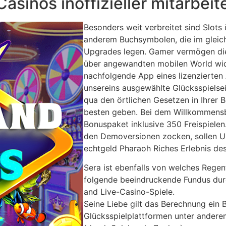
sinos inoffizieller mitarbei
Besonders weit verbreitet sind Slot
anderem Buchsymbolen, die im gleich
Upgrades legen. Gamer vermögen di
über angewandten mobilen World wi
nachfolgende App eines lizenzierten
unsereins ausgewählte Glücksspielseit
qua den örtlichen Gesetzen in Ihrer 
besten geben. Bei dem Willkommensb
Bonuspaket inklusive 350 Freispielen
den Demoversionen zocken, sollen Un
echtgeld Pharaoh Riches Erlebnis de
Sera ist ebenfalls von welches Regent
folgende beeindruckende Fundus durch
and Live-Casino-Spiele.
Seine Liebe gilt das Berechnung ein 
Glücksspielplattformen unter ander