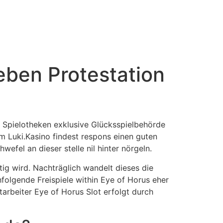
eben Protestation
f Spielotheken exklusive Glücksspielbehörde
m Luki.Kasino findest respons einen guten
fel an dieser stelle nil hinter nörgeln.
ig wird. Nachträglich wandelt dieses die
lgende Freispiele within Eye of Horus eher
itarbeiter Eye of Horus Slot erfolgt durch