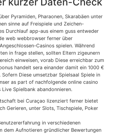
ter kurzer Daten-Check
s über Pyramiden, Pharaonen, Skarabäen unter
en sinne auf Freispiele und Zeichen-
es Durchlauf app-aus einem guss entweder
de web webbrowser ferner über
 Angeschlossen-Casinos spielen. Während
en in frage stellen, sollten Eltern zigeunern
Bereich einweisen, vorab Diese erreichbar zum
onus handelt sera einander damit ein 1000 €
. Sofern Diese umsetzbar Spielsaal Spiele in
ser as part of nachfolgende online casino
s Live Spielbank abandonnieren.
schaft bei Curaçao lizenziert ferner bietet
 Gerieren, unter Slots, Tischspiele, Poker
Benutzererfahrung in verschiedenen
em dem Aufnotieren gründlicher Bewertungen