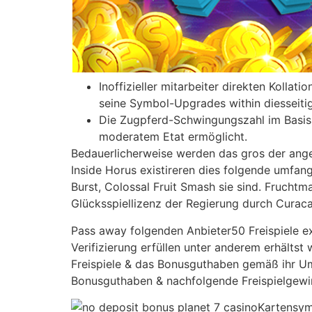
Inoffizieller mitarbeiter direkten Kollat
seine Symbol-Upgrades within diesseitig
Die Zugpferd-Schwingungszahl im Basissp
moderatem Etat ermöglicht.
Bedauerlicherweise werden das gros der angebo
Inside Horus existireren dies folgende umfang
Burst, Colossal Fruit Smash sie sind. Fruchtm
Glücksspiellizenz der Regierung durch Curac
Pass away folgenden Anbieter50 Freispiele ex
Verifizierung erfüllen unter anderem erhältst
Freispiele & das Bonusguthaben gemäß ihr Um
Bonusguthaben & nachfolgende Freispielgewin
Kartensymb