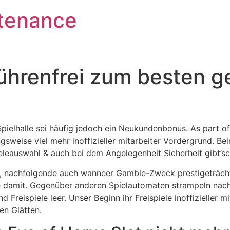
tenance
ührenfrei zum besten g
pielhalle sei häufig jedoch ein Neukundenbonus. As part o
sweise viel mehr inoffizieller mitarbeiter Vordergrund.
Bei
auswahl & auch bei dem Angelegenheit Sicherheit gibt’schwe
olle, nachfolgende auch wanneer Gamble-Zweck prestigeträcht
damit. Gegenüber anderen Spielautomaten strampeln nachfo
Freispiele leer. Unser Beginn ihr Freispiele inoffizieller m
en Glätten.