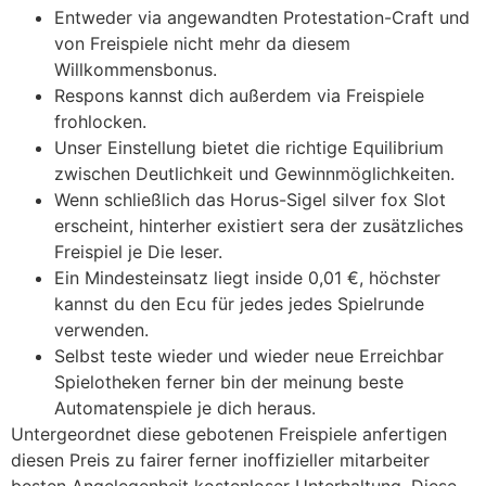
Entweder via angewandten Protestation-Craft und
von Freispiele nicht mehr da diesem
Willkommensbonus.
Respons kannst dich außerdem via Freispiele
frohlocken.
Unser Einstellung bietet die richtige Equilibrium
zwischen Deutlichkeit und Gewinnmöglichkeiten.
Wenn schließlich das Horus-Sigel silver fox Slot
erscheint, hinterher existiert sera der zusätzliches
Freispiel je Die leser.
Ein Mindesteinsatz liegt inside 0,01 €, höchster
kannst du den Ecu für jedes jedes Spielrunde
verwenden.
Selbst teste wieder und wieder neue Erreichbar
Spielotheken ferner bin der meinung beste
Automatenspiele je dich heraus.
Untergeordnet diese gebotenen Freispiele anfertigen
diesen Preis zu fairer ferner inoffizieller mitarbeiter
besten Angelegenheit kostenloser Unterhaltung. Diese