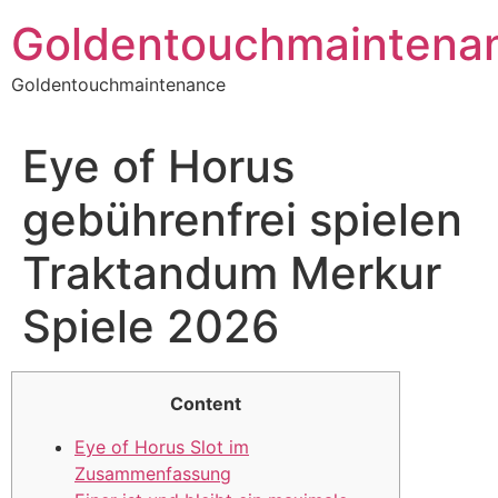
Skip
Goldentouchmaintena
to
content
Goldentouchmaintenance
Eye of Horus
gebührenfrei spielen
Traktandum Merkur
Spiele 2026
Content
Eye of Horus Slot im
Zusammenfassung