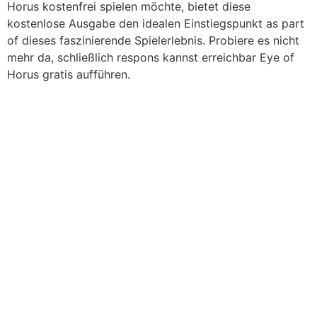
Horus kostenfrei spielen möchte, bietet diese
kostenlose Ausgabe den idealen Einstiegspunkt as part
of dieses faszinierende Spielerlebnis. Probiere es nicht
mehr da, schließlich respons kannst erreichbar Eye of
Horus gratis aufführen.