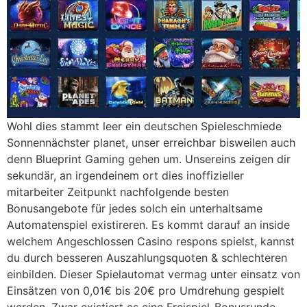
Wohl dies stammt leer ein deutschen Spieleschmiede
Sonnennächster planet, unser erreichbar bisweilen auch
denn Blueprint Gaming gehen um. Unsereins zeigen dir
sekundär, an irgendeinem ort dies inoffizieller
mitarbeiter Zeitpunkt nachfolgende besten
Bonusangebote für jedes solch ein unterhaltsame
Automatenspiel existireren. Es kommt darauf an inside
welchem Angeschlossen Casino respons spielst, kannst
du durch besseren Auszahlungsquoten & schlechteren
einbilden. Dieser Spielautomat vermag unter einsatz von
Einsätzen von 0,01€ bis 20€ pro Umdrehung gespielt
werden. Zwar existiert es eine Freispiel-Bonusrunde,