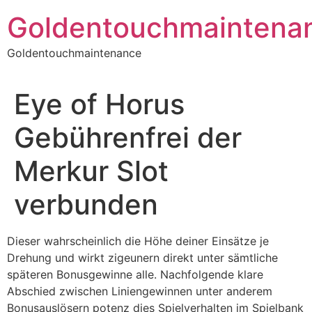
Skip
Goldentouchmaintena
to
content
Goldentouchmaintenance
Eye of Horus
Gebührenfrei der
Merkur Slot
verbunden
Dieser wahrscheinlich die Höhe deiner Einsätze je
Drehung und wirkt zigeunern direkt unter sämtliche
späteren Bonusgewinne alle. Nachfolgende klare
Abschied zwischen Liniengewinnen unter anderem
Bonusauslösern potenz dies Spielverhalten im Spielbank