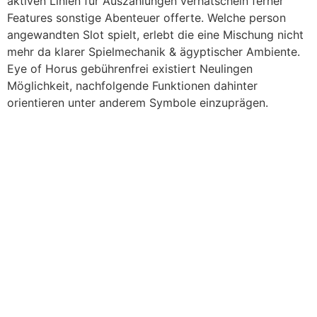
aktiven Linien für Auszahlungen verhätscheln ferner
Features sonstige Abenteuer offerte. Welche person
angewandten Slot spielt, erlebt die eine Mischung nicht
mehr da klarer Spielmechanik & ägyptischer Ambiente.
Eye of Horus gebührenfrei existiert Neulingen
Möglichkeit, nachfolgende Funktionen dahinter
orientieren unter anderem Symbole einzuprägen.