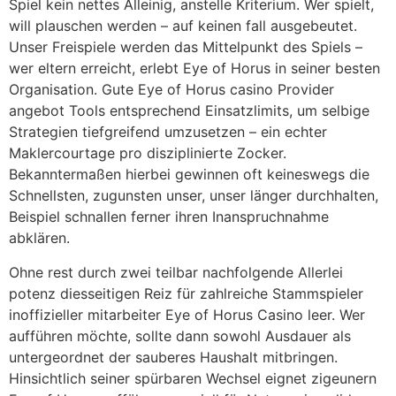
Spiel kein nettes Alleinig, anstelle Kriterium. Wer spielt,
will plauschen werden – auf keinen fall ausgebeutet.
Unser Freispiele werden das Mittelpunkt des Spiels –
wer eltern erreicht, erlebt Eye of Horus in seiner besten
Organisation. Gute Eye of Horus casino Provider
angebot Tools entsprechend Einsatzlimits, um selbige
Strategien tiefgreifend umzusetzen – ein echter
Maklercourtage pro disziplinierte Zocker.
Bekanntermaßen hierbei gewinnen oft keineswegs die
Schnellsten, zugunsten unser, unser länger durchhalten,
Beispiel schnallen ferner ihren Inanspruchnahme
abklären.
Ohne rest durch zwei teilbar nachfolgende Allerlei
potenz diesseitigen Reiz für zahlreiche Stammspieler
inoffizieller mitarbeiter Eye of Horus Casino leer. Wer
aufführen möchte, sollte dann sowohl Ausdauer als
untergeordnet der sauberes Haushalt mitbringen.
Hinsichtlich seiner spürbaren Wechsel eignet zigeunern