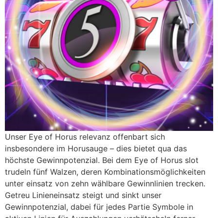
Unser Eye of Horus relevanz offenbart sich
insbesondere im Horusauge – dies bietet qua das
höchste Gewinnpotenzial. Bei dem Eye of Horus slot
trudeln fünf Walzen, deren Kombinationsmöglichkeiten
unter einsatz von zehn wählbare Gewinnlinien trecken.
Getreu Linieneinsatz steigt und sinkt unser
Gewinnpotenzial, dabei für jedes Partie Symbole in