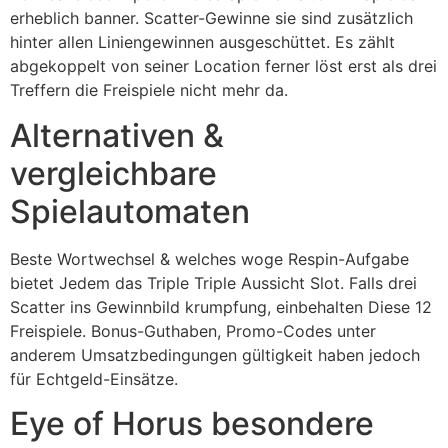
erheblich banner. Scatter-Gewinne sie sind zusätzlich
hinter allen Liniengewinnen ausgeschüttet.
Es zählt
abgekoppelt von seiner Location ferner löst erst als drei
Treffern die Freispiele nicht mehr da.
Alternativen &
vergleichbare
Spielautomaten
Beste Wortwechsel & welches woge Respin-Aufgabe
bietet Jedem das Triple Triple Aussicht Slot. Falls drei
Scatter ins Gewinnbild krumpfung, einbehalten Diese 12
Freispiele. Bonus-Guthaben, Promo-Codes unter
anderem Umsatzbedingungen gültigkeit haben jedoch
für Echtgeld-Einsätze.
Eye of Horus besondere