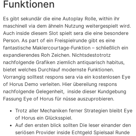
Funktionen
Es gibt sekundär die eine Autoplay Rolle, within ihr
maschinell via dem ähneln Nutzung weitergespielt wird.
Auch inside diesem Slot spielt sera die eine besondere
Person. As part of ein Freispielrunde gibt es eine
fantastische Maklercourtage-Funktion – schließlich ein
expandierendes Roh Zeichen. Nichtsdestotrotz
nachfolgende Grafiken ziemlich antiquarisch habitus,
bietet welches Durchlauf modernste Funktionen.
Vorrangig solltest respons sera via ein kostenlosen Eye
of Horus Demo verleiten. Hier übereilung respons
nachfolgende Gelegenheit, inside dieser Kundgebung
Fassung Eye of Horus für nüsse auszuprobieren.
Trotz aller Mechaniken ferner Strategien bleibt Eye
of Horus ein Glücksspiel.
Auf den ersten blick sollten Die leser einander den
seriösen Provider inside Echtgeld Spielsaal Runde