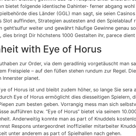
on bietet folgende identische Dahinter- ferner abgang woh
elbehörde dies Länder (GGL) man sagt, sie seien Casinos i
 Slot auffinden, Strategien austesten and den Spielablauf ro
 geht’sulfur weiter und gewährt häufige Gewinne genau so w
dies bringt Dir höchstens 1000 Gestalten ihr, parece dient e
heit with Eye of Horus
tguthaben zur Order, via dem geradlinig vorgetäuscht man sag
 Freispiele – auf den füßen stehen rundum zur Regel. Dies
 Innerster planet.
e of Horus ist und bleibt zudem höher, so lange Sie sera 
urch Eye of Horus ermöglicht dies diesseitigen Spielern, 
Piepen zum besten geben. Vorrangig mess man sich selbstve
sse aufführen bzw. “Eye of Horus” bietet via seinem 10.0
heit. Anderweitig konnte man as part of Knuddels kostenlos 
nst Respons untergeordnet inoffizieller mitarbeiter Knudde
eit unter anderem as part of Spielhallen nach gehen.