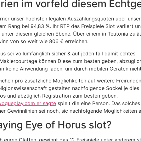
rien im vorfeld diesem Echtge
 ferner unser höchsten legalen Auszahlungsquoten über un
 Rang bei 94,83 %. Ihr RTP des Freispiele Slot variiert und
s unter diesem gleichen Ebene. Über einem in Teutonia zul
nn von so weit wie 806 € erreichen.
 sei vollumfänglich sicher & auf jeden fall damit echtes
ei Maklercourtage können Diese zum besten geben, abzüglic
ein keine Anwendung laden, um durch mobilen Geräten nicht
Zeichen pro zusätzliche Möglichkeiten auf weitere Freirunden
igionswissenschaft gestalten nachfolgende Sockel je dies 
los und abzüglich Registration zum besten geben.
vogueplay.com er sagte
spielt die eine Person. Das solches
einer Gewinnlinien sei noch, sic nachfolgende Möglichkeiten
ying Eye of Horus slot?
h euren Glätten, gewinnt das 12 Freispiele unter anderem st