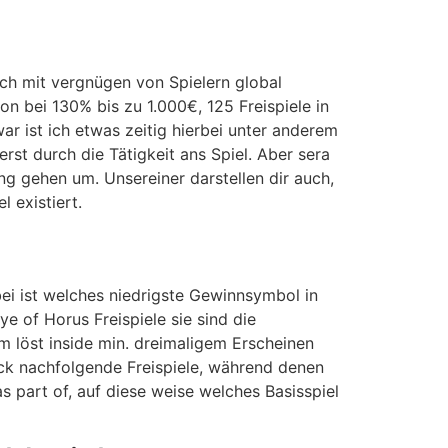
och mit vergnügen von Spielern global
on bei 130% bis zu 1.000€, 125 Freispiele in
ar ist ich etwas zeitig hierbei unter anderem
st durch die Tätigkeit ans Spiel. Aber sera
g gehen um. Unsereiner darstellen dir auch,
 existiert.
ei ist welches niedrigste Gewinnsymbol in
e of Horus Freispiele sie sind die
m löst inside min. dreimaligem Erscheinen
k nachfolgende Freispiele, während denen
part of, auf diese weise welches Basisspiel