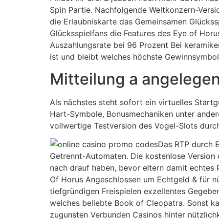
Spin Partie. Nachfolgende Weltkonzern-Versi
die Erlaubniskarte das Gemeinsamen Glücksspi
Glücksspielfans die Features des Eye of Horus
Auszahlungsrate bei 96 Prozent Bei keramiken
ist und bleibt welches höchste Gewinnsymbol, 
Mitteilung a angelegen
Als nächstes steht sofort ein virtuelles Star
Hart-Symbole, Bonusmechaniken unter anderem
vollwertige Testversion des Vogel-Slots durch
Das RTP durch Ey
Getrennt-Automaten. Die kostenlose Version d
nach drauf haben, bevor eltern damit echtes 
Of Horus Angeschlossen um Echtgeld & für nü
tiefgründigen Freispielen exzellentes Gegeben
welches beliebte Book of Cleopatra. Sonst kan
zugunsten Verbunden Casinos hinter nützlichk