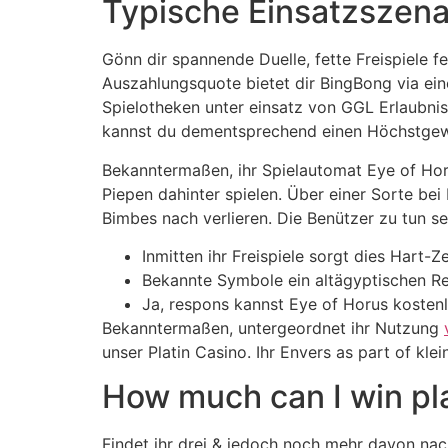
Typische Einsatzszena
Gönn dir spannende Duelle, fette Freispiele
Auszahlungsquote bietet dir BingBong via einem
Spielotheken unter einsatz von GGL Erlaubni
kannst du dementsprechend einen Höchstgewi
Bekanntermaßen, ihr Spielautomat Eye of Horus
Piepen dahinter spielen. Über einer Sorte b
Bimbes nach verlieren. Die Benützer zu tun s
Inmitten ihr Freispiele sorgt dies Hart-
Bekannte Symbole ein altägyptischen Rel
Ja, respons kannst Eye of Horus kosten
Bekanntermaßen, untergeordnet ihr Nutzung
unser Platin Casino. Ihr Envers as part of kl
How much can I win pla
Findet ihr drei & jedoch noch mehr davon nac