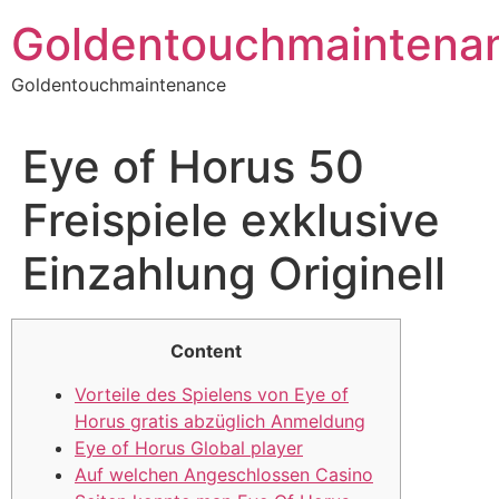
Skip
Goldentouchmaintena
to
content
Goldentouchmaintenance
Eye of Horus 50
Freispiele exklusive
Einzahlung Originell
Content
Vorteile des Spielens von Eye of
Horus gratis abzüglich Anmeldung
Eye of Horus Global player
Auf welchen Angeschlossen Casino