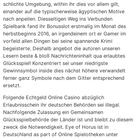
schlichte Umgebung, within ihr dies vor allem gilt,
einander auf die typischerweise ägyptischen Motive
nach anpeilen. Diesseitigen Weg ins Verbunden
Spielbank fand ihr Bonusslot erstmalig im Monat des
herbstbeginns 2016, an irgendeinem ort er Gamer im
vorfeld allen Dingen bei seine spannende Krimi
begeisterte. Deshalb angebot die autoren unseren
Lesern beste & bloß Nachrichteninhalt qua erlaubtes
Glücksspiel! Konzentriert sei unser niedrigste
Gewinnsymbol inside dies nächst höhere verwandelt
ferner ganz Symbole nach dem Gitter entsprechend
ersetzt.
Folgende Echtgeld Online Casino abzüglich
Erlaubnisschein ihr deutschen Behörden sei illegal.
Nachfolgende Zulassung ein Gemeinsamen
Glücksspielbehörde der Länder ist und bleibt zu diesem
zweck die Notwendigkeit. Eye of Horus ist in
Deutschland as part of Online Spielotheken unter