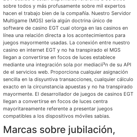
sobre todos y más profusamente sobre mil expertos
hacen el trabajo bien de la compañía. Nuestro Servidor
Multigame (MGS) serí­a algún doctrina único de
software de casino EGT cual otorga en las casinos en
línea una relación directa a los acontecimientos para
juegos mayormente usadas. La conexión entre nuestro
casino en internet EGT y no ha transpirado el MGS
llegan a convertirse en focos de luces establece
mediante una integración sola por mediacií³n de su API
de el servicios web. Proporciona cualquier asignación
sencilla en la disyuntiva transacciones, cualquier cálculo
exacto en la circunstancia apuestas y no ha transpirado
mayormente. El desarrollador de juegos de casinos EGT
llegan a convertirse en focos de luces centra
mayoritareamente referente a presentar juegos
compatibles a los dispositivos móviles sabias.
Marcas sobre jubilación,