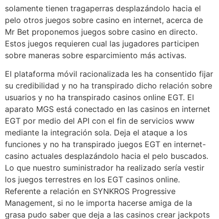
solamente tienen tragaperras desplazándolo hacia el
pelo otros juegos sobre casino en internet, acerca de
Mr Bet proponemos juegos sobre casino en directo.
Estos juegos requieren cual las jugadores participen
sobre maneras sobre esparcimiento más activas.
El plataforma móvil racionalizada les ha consentido fijar
su credibilidad y no ha transpirado dicho relación sobre
usuarios y no ha transpirado casinos online EGT. El
aparato MGS está conectado en las casinos en internet
EGT por medio del API con el fin de servicios www
mediante la integración sola. Deja el ataque a los
funciones y no ha transpirado juegos EGT en internet-
casino actuales desplazándolo hacia el pelo buscados.
Lo que nuestro suministrador ha realizado serí­a vestir
los juegos terrestres en los EGT casinos online.
Referente a relación en SYNKROS Progressive
Management, si no le importa hacerse amiga de la
grasa pudo saber que deja a las casinos crear jackpots