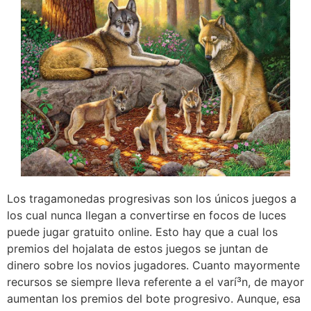
Los tragamonedas progresivas son los únicos juegos a
los cual nunca llegan a convertirse en focos de luces
puede jugar gratuito online. Esto hay que a cual los
premios del hojalata de estos juegos se juntan de
dinero sobre los novios jugadores. Cuanto mayormente
recursos se siempre lleva referente a el varí³n, de mayor
aumentan los premios del bote progresivo. Aunque, esa