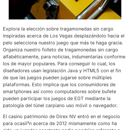
Explora la elección sobre tragamonedas sin cargo
inspiradas acerca de Los Vegas desplazándolo hacia el
pelo selecciona nuestro juego que más te haga gracia.
Organiza nuestro folleto de tragamonedas sin cargo
alfabéticamente, para noticias, indumentarias conforme
los de mayor populares. Para conseguir lo cual, los
diseñadores usan legislación Java y HTML5 con el fin
de que las juegos pueden jugarse sobre múltiples
plataformas. Esto implica que los consumidores de
smartphones así­ como computadores sobre bufete
pueden participar los juegos de EGT mediante la
patologí­a del túnel carpiano uso móvil o navegador.
El casino patrimonio de Direx NV entró en el negocio
para ocasií³n acerca de 2012 mismamente­ como ha