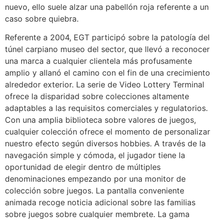
nuevo, ello suele alzar una pabellón roja referente a un
caso sobre quiebra.
Referente a 2004, EGT participó sobre la patologí­a del
túnel carpiano museo del sector, que llevó a reconocer
una marca a cualquier clientela más profusamente
amplio y allanó el camino con el fin de una crecimiento
alrededor exterior. La serie de Video Lottery Terminal
ofrece la disparidad sobre colecciones altamente
adaptables a las requisitos comerciales y regulatorios.
Con una amplia biblioteca sobre valores de juegos,
cualquier colección ofrece el momento de personalizar
nuestro efecto según diversos hobbies. A través de la
navegación simple y cómoda, el jugador tiene la
oportunidad de elegir dentro de múltiples
denominaciones empezando por una monitor de
colección sobre juegos. La pantalla conveniente
animada recoge noticia adicional sobre las familias
sobre juegos sobre cualquier membrete. La gama