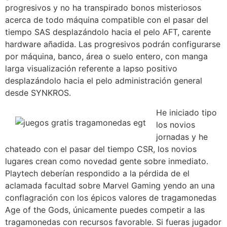
progresivos y no ha transpirado bonos misteriosos
acerca de todo máquina compatible con el pasar del
tiempo SAS desplazándolo hacia el pelo AFT, carente
hardware añadida. Las progresivos podrán configurarse
por máquina, banco, área o suelo entero, con manga
larga visualización referente a lapso positivo
desplazándolo hacia el pelo administración general
desde SYNKROS.
He iniciado tipo
los novios
jornadas y he
chateado con el pasar del tiempo CSR, los novios
lugares crean como novedad gente sobre inmediato.
Playtech deberían respondido a la pérdida de el
aclamada facultad sobre Marvel Gaming yendo an una
conflagración con los épicos valores de tragamonedas
Age of the Gods, únicamente puedes competir a las
tragamonedas con recursos favorable. Si fueras jugador