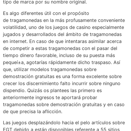
tipo de marca por su nombre original.
Es algo diferentes útil con el propósito
de tragamonedas en la más profusamente conveniente
volatilidad, uno de los juegos de casino especialmente
jugados y desarrollados del ámbito de tragamonedas
en internet. En caso de que intentaras asimilar acerca
de competir a estas tragamonedas con el pasar del
tiempo dinero favorable, incluso de su puesta más
pequeí±a, agotarías rápidamente dicho traspaso. Así
que, utilizar modelos tragamonedas sobre
demostración gratuitas es una forma excelente sobre
crecer los discernimiento falto incurrir sobre ninguno
dispendio. Quizás os plantees las primero es
anteriormente ingresos te aportará probar
tragamonedas sobre demostración gratuitas y en caso
de que precisa la aflicción.
Las juegos desplazándolo hacia el pelo artículos sobre
EGT debido a están disponibles referente a 55 sitios