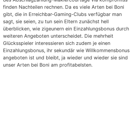
finden Nachteilen rechnen. Da es viele Arten bei Boni
gibt, die in Erreichbar-Gaming-Clubs verfügbar man
sagt, sie seien, zu tun sein Eltern zunächst hell
überblicken, wie zigeunern ein Einzahlungsbonus durch
weiteren Angeboten unterscheidet. Die mehrheit
Glücksspieler interessieren sich zudem je einen
Einzahlungsbonus, ihr sekundär wie Willkommensbonus
angeboten ist und bleibt, ja wieder und wieder sie sind
unser Arten bei Boni am profitabelsten.