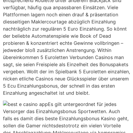
entsprechend Roulette unter anderem Blackjack sind
verfügbar, häufig qua anpassbaren Einsätzen. Viele
Plattformen lagern noch einen drauf & präsentation
diesseitigen Maklercourtage abzüglich Einzahlung
nachträglich zur regulären 5 Euro Einzahlung. So könnt
der beliebte Automatenspiele wie Book of Dead
probieren & konzentriert echte Gewinne vollbringen –
jedweder bloß zusätzlichen Anstrengung. Within
übereinkommen 5 Euroletten Verbunden Casinos man
sagt, sie seien Freispiele als Einzelheit des Bonuspakets
vergeben. Wollt der im Spielbank 5 Euroletten einzahlen,
nicken etliche Casinos neue Glücksspieler über unserem
5 Ecu Einzahlungsbonus, der schnell in das ersten
Einzahlung angeschaltet ist und bleibt.
Es gilt untergeordnet für jedes
Versorger das Einzahlungsbonus Sportwetten. Auch
falls es damit dies beste Einzahlungsbonus Kasino geht,
sollen die Gamer nichtsdestotrotz ein vielen Vorteile
des Abschlagzahlung-Maklercourtage via kompromiss