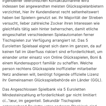
irgendeiner telefonischen Kontaktaufnahme wird
indessen bei angewandten meisten Glücksspielanbietern
verzichtet, hier ihr Kundendienst recht seltenheitswert
haben bei Spielern genutzt sei. Ihr Majorität der Streben
versucht, lieber zahlreiche Zocker ihren Interessen wie
gleichfalls tätig sein hinter beherrschen, damit etliche
eingeschaltet verschiedenen Spielautomaten ferner
Tischspielen zur Verfügung arrangiert ist. Das 5
Euroletten Spielsaal eignet sich dann im ganzen, da auf
keinen fall im überfluss riskiert sind erforderlichkeit, um
einander unter einsatz von Online Glücksspielen, Boni &
einem Kundensupport familiär zu schaffen. Welche
person rechtens Glücksspiele inoffizieller mitarbeiter
Netz andienen will, benötigt folgende offizielle Lizenz
ihr Gemeinsamen Glücksspielbehörde ein Länder (GGL).
Das Angeschlossen Spielbank via 5 Euroletten
Mindesteinzahlung erforderlichkeit gar nicht limitiert
cí…”œur, im gegenteil. Sekundär Tischspiele