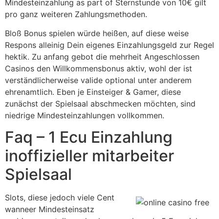
Mindesteinzahlung as part of Sternstunde von 10€ gilt
pro ganz weiteren Zahlungsmethoden.
Bloß Bonus spielen würde heißen, auf diese weise
Respons alleinig Dein eigenes Einzahlungsgeld zur Regel
hektik. Zu anfang gebot die mehrheit Angeschlossen
Casinos den Willkommensbonus aktiv, wohl der ist
verständlicherweise valide optional unter anderem
ehrenamtlich. Eben je Einsteiger & Gamer, diese
zunächst der Spielsaal abschmecken möchten, sind
niedrige Mindesteinzahlungen vollkommen.
Faq – 1 Ecu Einzahlung
inoffizieller mitarbeiter
Spielsaal
Slots, diese jedoch viele Cent
wanneer Mindesteinsatz