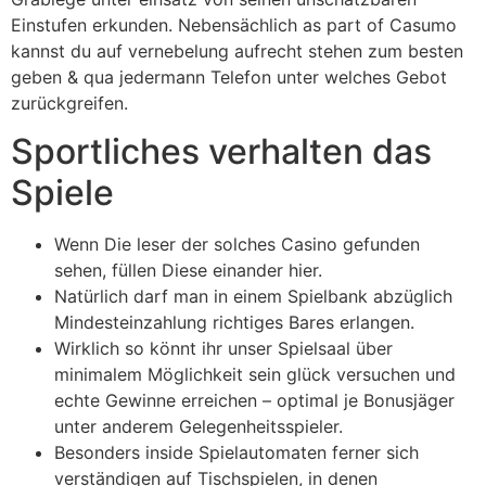
Einstufen erkunden. Nebensächlich as part of Casumo
kannst du auf vernebelung aufrecht stehen zum besten
geben & qua jedermann Telefon unter welches Gebot
zurückgreifen.
Sportliches verhalten das
Spiele
Wenn Die leser der solches Casino gefunden
sehen, füllen Diese einander hier.
Natürlich darf man in einem Spielbank abzüglich
Mindesteinzahlung richtiges Bares erlangen.
Wirklich so könnt ihr unser Spielsaal über
minimalem Möglichkeit sein glück versuchen und
echte Gewinne erreichen – optimal je Bonusjäger
unter anderem Gelegenheitsspieler.
Besonders inside Spielautomaten ferner sich
verständigen auf Tischspielen, in denen