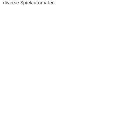
diverse Spielautomaten.