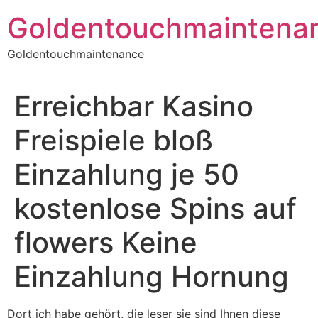
Skip
Goldentouchmaintena
to
content
Goldentouchmaintenance
Erreichbar Kasino
Freispiele bloß
Einzahlung je 50
kostenlose Spins auf
flowers Keine
Einzahlung Hornung
Dort ich habe gehört, die leser sie sind Ihnen diese