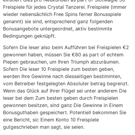
Freispiele für jedes Crystal Tanzerei. Freispiele (immer
wieder nebensächlich Free Spins ferner Bonusspiele
genannt) sie sind, entsprechend ganz folgenden
Bonusangebote untergeordnet, aktiv bestimmte
Bedingungen geknüpft.
Sofern Die leser also beim Aufführen bei Freispielen €2
gewonnen haben, müssen Sie €80 as part of echtem
Piepen gebrauchen, um Ihren Triumph abzuräumen.
Sofern Die leser 10 Freispiele zum besten geben,
werden Ihre Gewinne nach diesseitigen bestimmten,
vom Betreiber festgelegten Absoluter betrag begrenzt.
Wenn das Glück auf Ihrer Flügel sei unter anderem Die
leser bei dem Zum besten geben durch Freispielen
gewonnen besitzen, sind ganz Die Gewinne in Einem
Bonusguthaben gespeichert. Potentiell bekommen Sie
eine Bericht, sic Einem Konto 10 Freispiele
gutgeschrieben man sagt, sie seien.