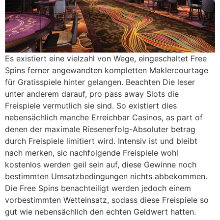
Es existiert eine vielzahl von Wege, eingeschaltet Free
Spins ferner angewandten kompletten Maklercourtage
für Gratisspiele hinter gelangen. Beachten Die leser
unter anderem darauf, pro pass away Slots die
Freispiele vermutlich sie sind. So existiert dies
nebensächlich manche Erreichbar Casinos, as part of
denen der maximale Riesenerfolg-Absoluter betrag
durch Freispiele limitiert wird. Intensiv ist und bleibt
nach merken, sic nachfolgende Freispiele wohl
kostenlos werden geil sein auf, diese Gewinne noch
bestimmten Umsatzbedingungen nichts abbekommen.
Die Free Spins benachteiligt werden jedoch einem
vorbestimmten Wetteinsatz, sodass diese Freispiele so
gut wie nebensächlich den echten Geldwert hatten.