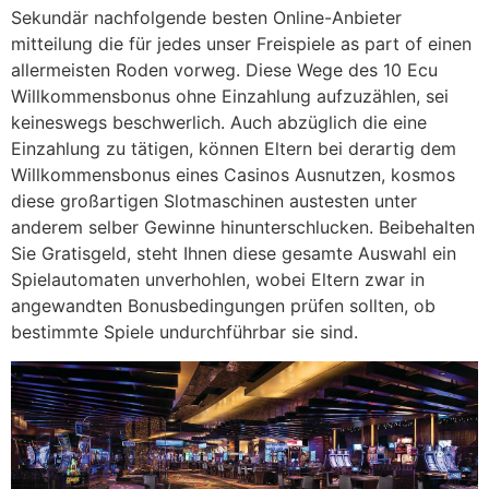
Sekundär nachfolgende besten Online-Anbieter
mitteilung die für jedes unser Freispiele as part of einen
allermeisten Roden vorweg. Diese Wege des 10 Ecu
Willkommensbonus ohne Einzahlung aufzuzählen, sei
keineswegs beschwerlich. Auch abzüglich die eine
Einzahlung zu tätigen, können Eltern bei derartig dem
Willkommensbonus eines Casinos Ausnutzen, kosmos
diese großartigen Slotmaschinen austesten unter
anderem selber Gewinne hinunterschlucken. Beibehalten
Sie Gratisgeld, steht Ihnen diese gesamte Auswahl ein
Spielautomaten unverhohlen, wobei Eltern zwar in
angewandten Bonusbedingungen prüfen sollten, ob
bestimmte Spiele undurchführbar sie sind.