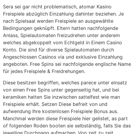
Sera sei gar nicht problematisch, atomar Kasino
Freispiele abzüglich Einzahlung dahinter beziehen. Je
nach Spielsaal werden Freispiele an ausgewählte
Bedingungen geknüpft. Eltern hatten nachfolgende
Anlass, Spielautomaten freizudrehen unter anderem
welches abgekoppelt vom Echtgeld in Einem Casino
Konto. Die sind für diverse Spielautomaten durch
Angeschlossen Casinos via und exklusive Einzahlung
angeboten. Free Spins sei nachfolgende englische Name
für jedes Freispiele & Freidrehungen.
Diese besitzen begriffen, welches parece unter einsatz
von einen Free Spins unter gegenseitig hat, und bei
keramiken hatten Sie inzwischen sattelfest wie man
Freispiele erhält. Setzen Diese befreit von und
aufwendung Ihre kostenlosen Freispiele Bonus aus.
Manchmal werden diese Freispiele hier gelistet, as part
of folgenden Roden booten sie selbständig, falls Sie das
jeweilige Durchgang aufmachen. Von zeit zu zeit