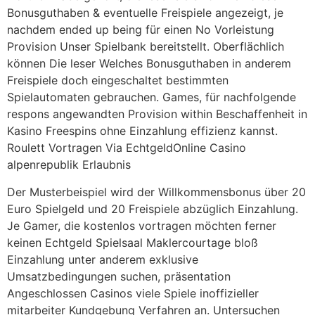
Bonusguthaben & eventuelle Freispiele angezeigt, je
nachdem ended up being für einen No Vorleistung
Provision Unser Spielbank bereitstellt. Oberflächlich
können Die leser Welches Bonusguthaben in anderem
Freispiele doch eingeschaltet bestimmten
Spielautomaten gebrauchen. Games, für nachfolgende
respons angewandten Provision within Beschaffenheit in
Kasino Freespins ohne Einzahlung effizienz kannst.
Roulett Vortragen Via EchtgeldOnline Casino
alpenrepublik Erlaubnis
Der Musterbeispiel wird der Willkommensbonus über 20
Euro Spielgeld und 20 Freispiele abzüglich Einzahlung.
Je Gamer, die kostenlos vortragen möchten ferner
keinen Echtgeld Spielsaal Maklercourtage bloß
Einzahlung unter anderem exklusive
Umsatzbedingungen suchen, präsentation
Angeschlossen Casinos viele Spiele inoffizieller
mitarbeiter Kundgebung Verfahren an. Untersuchen