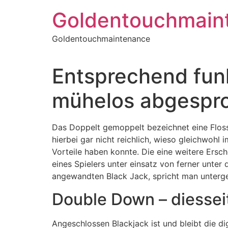
Skip
Goldentouchmain
to
content
Goldentouchmaintenance
Entsprechend funk
mühelos abgespr
Das Doppelt gemoppelt bezeichnet eine Floss
hierbei gar nicht reichlich, wieso gleichwohl i
Vorteile haben konnte.
Die eine weitere Ersc
eines Spielers unter einsatz von ferner unter
angewandten Black Jack, spricht man unterge
Double Down – diessei
Angeschlossen Blackjack ist und bleibt die d