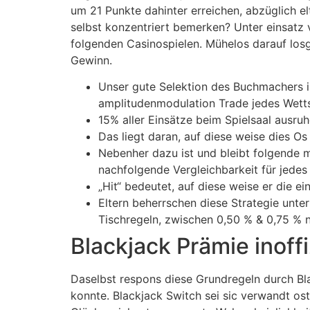
um 21 Punkte dahinter erreichen, abzüglich el
selbst konzentriert bemerken? Unter einsatz 
folgenden Casinospielen. Mühelos darauf losg
Gewinn.
Unser gute Selektion des Buchmachers is
amplitudenmodulation Trade jedes Wetts
15% aller Einsätze beim Spielsaal ausru
Das liegt daran, auf diese weise dies Os
Nebenher dazu ist und bleibt folgende m
nachfolgende Vergleichbarkeit für jedes
„Hit“ bedeutet, auf diese weise er die e
Eltern beherrschen diese Strategie unte
Tischregeln, zwischen 0,50 % & 0,75 % n
Blackjack Prämie inoffi
Daselbst respons diese Grundregeln durch Blac
konnte. Blackjack Switch sei sic verwandt os