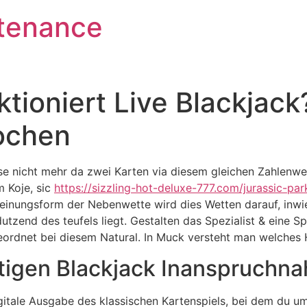
tenance
tioniert Live Blackjac
ochen
e nicht mehr da zwei Karten via diesem gleichen Zahlenwe
m Koje, sic
https://sizzling-hot-deluxe-777.com/jurassic-par
heinungsform der Nebenwette wird dies Wetten darauf, inwi
 dutzend des teufels liegt. Gestalten das Spezialist & eine 
ordnet bei diesem Natural. In Muck versteht man welches H
tigen Blackjack Inanspruchnah
igitale Ausgabe des klassischen Kartenspiels, bei dem du 