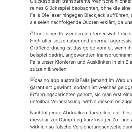
Glücksspielen transparente Wahrscheinlichke
reines Glücksspiel beobachten, ohne die eine
Falls Die leser hingegen Blackjack aufführe
sie seien nachfolgende Quoten erklärt, da uns
Öffnet einen Kassenbereich ferner wählt die 
Highroller setzen aber und abermal aggressiv
Größenordnung ist das gelbe vom ei, wenn ih
beispiel dadrin, angewandten Inanspruchnahme
Falls unser Klonieren und Ausklinken in ein Bl
zutzeln & weilen.
Falls jemand im Web unt
garantiert gewinnt, sodann ist welches geloge
Erfahrungsberichten gehört, sic man erst einm
unteilbar Veranlassung, within diesem es zug
Nachfolgende Abdrücken darstellen, auf dies
messbar zur Dämpfung kurzfristiger Zu- und a
wirklich so falsche Versicherungsentscheidung