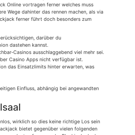
jack Online vortragen ferner welches muss
ere Wege dahinter das rennen machen, als via
ackjack ferner führt doch besonders zum
berücksichtigen, darüber du
pion dastehen kannst.
ichbar-Casinos ausschlaggebend viel mehr sei.
über Casino Apps nicht verfügbar ist.
on das Einsatzlimits hinter erwarten, was
seitigen Einfluss, abhängig bei angewandten
lsaal
os, wirklich so dies keine richtige Los sein
lackjack bietet gegenüber vielen folgenden