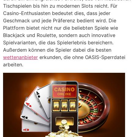
Tischspielen bis hin zu modernen Slots reicht. Für
Casino-Enthusiasten bedeutet dies, dass jeder
Geschmack und jede Präferenz bedient wird. Die
Plattform bietet nicht nur die beliebten Spiele wie
Blackjack und Roulette, sondern auch innovative
Spielvarianten, die das Spielerlebnis bereichern.
Außerdem können die Spieler dabei die besten
wettenanbieter
erkunden, die ohne OASIS-Sperrdatei
arbeiten.