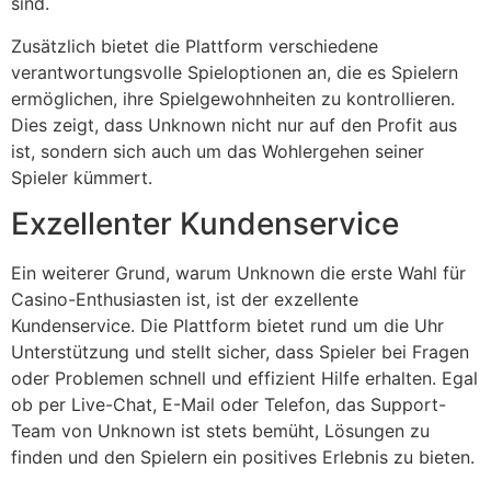
sind.
Zusätzlich bietet die Plattform verschiedene
verantwortungsvolle Spieloptionen an, die es Spielern
ermöglichen, ihre Spielgewohnheiten zu kontrollieren.
Dies zeigt, dass Unknown nicht nur auf den Profit aus
ist, sondern sich auch um das Wohlergehen seiner
Spieler kümmert.
Exzellenter Kundenservice
Ein weiterer Grund, warum Unknown die erste Wahl für
Casino-Enthusiasten ist, ist der exzellente
Kundenservice. Die Plattform bietet rund um die Uhr
Unterstützung und stellt sicher, dass Spieler bei Fragen
oder Problemen schnell und effizient Hilfe erhalten. Egal
ob per Live-Chat, E-Mail oder Telefon, das Support-
Team von Unknown ist stets bemüht, Lösungen zu
finden und den Spielern ein positives Erlebnis zu bieten.