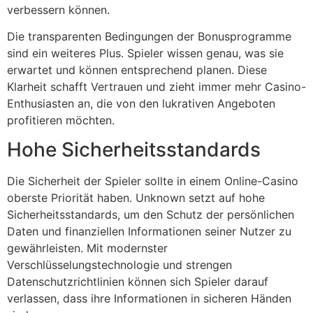
verbessern können.
Die transparenten Bedingungen der Bonusprogramme
sind ein weiteres Plus. Spieler wissen genau, was sie
erwartet und können entsprechend planen. Diese
Klarheit schafft Vertrauen und zieht immer mehr Casino-
Enthusiasten an, die von den lukrativen Angeboten
profitieren möchten.
Hohe Sicherheitsstandards
Die Sicherheit der Spieler sollte in einem Online-Casino
oberste Priorität haben. Unknown setzt auf hohe
Sicherheitsstandards, um den Schutz der persönlichen
Daten und finanziellen Informationen seiner Nutzer zu
gewährleisten. Mit modernster
Verschlüsselungstechnologie und strengen
Datenschutzrichtlinien können sich Spieler darauf
verlassen, dass ihre Informationen in sicheren Händen