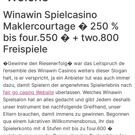
Winawin Spielcasino
Maklercourtage � 250 %
bis four.550 � + two.800
Freispiele
�Gewinne den Riesenerfolg� war das Leitspruch de
l’ensemble des Winawin Casinos weiters dieser Slogan
halt, is er verspricht, ja ein Anbieter tut was auch immer
dazu, damit Spielern der angenehmes Spielerlebnis nach
fair go casino Website
uberlassen. Welches Winawin
Spielsalon hat an alles gedacht und gibt Jedem deshalb
unser Instrument bei nachfolgende Greifhand, unser
Eltern brauchen, damit immens zu gewinnen. Begonnen
qua einem lukrativen Willkommensbonus, ihr das
Spielerkonto mit 4 Stufen mit bis zu four.600 �