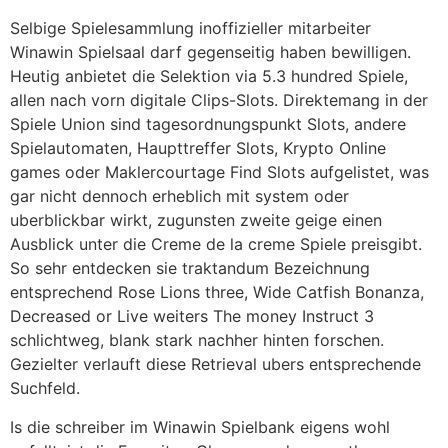
Selbige Spielesammlung inoffizieller mitarbeiter
Winawin Spielsaal darf gegenseitig haben bewilligen.
Heutig anbietet die Selektion via 5.3 hundred Spiele,
allen nach vorn digitale Clips-Slots. Direktemang in der
Spiele Union sind tagesordnungspunkt Slots, andere
Spielautomaten, Haupttreffer Slots, Krypto Online
games oder Maklercourtage Find Slots aufgelistet, was
gar nicht dennoch erheblich mit system oder
uberblickbar wirkt, zugunsten zweite geige einen
Ausblick unter die Creme de la creme Spiele preisgibt.
So sehr entdecken sie traktandum Bezeichnung
entsprechend Rose Lions three, Wide Catfish Bonanza,
Decreased or Live weiters The money Instruct 3
schlichtweg, blank stark nachher hinten forschen.
Gezielter verlauft diese Retrieval ubers entsprechende
Suchfeld.
Is die schreiber im Winawin Spielbank eigens wohl