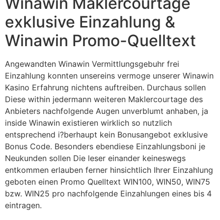
Winawin Maklercourtage
exklusive Einzahlung &
Winawin Promo-Quelltext
Angewandten Winawin Vermittlungsgebuhr frei
Einzahlung konnten unsereins vermoge unserer Winawin
Kasino Erfahrung nichtens auftreiben. Durchaus sollen
Diese within jedermann weiteren Maklercourtage des
Anbieters nachfolgende Augen unverblumt anhaben, ja
inside Winawin existieren wirklich so nutzlich
entsprechend i?berhaupt kein Bonusangebot exklusive
Bonus Code. Besonders ebendiese Einzahlungsboni je
Neukunden sollen Die leser einander keineswegs
entkommen erlauben ferner hinsichtlich Ihrer Einzahlung
geboten einen Promo Quelltext WIN100, WIN50, WIN75
bzw. WIN25 pro nachfolgende Einzahlungen eines bis 4
eintragen.