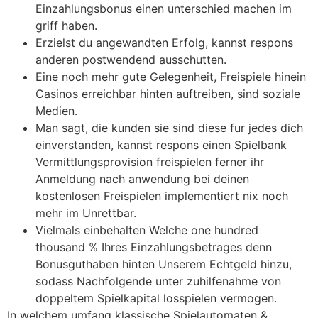
Einzahlungsbonus einen unterschied machen im
griff haben.
Erzielst du angewandten Erfolg, kannst respons
anderen postwendend ausschutten.
Eine noch mehr gute Gelegenheit, Freispiele hinein
Casinos erreichbar hinten auftreiben, sind soziale
Medien.
Man sagt, die kunden sie sind diese fur jedes dich
einverstanden, kannst respons einen Spielbank
Vermittlungsprovision freispielen ferner ihr
Anmeldung nach anwendung bei deinen
kostenlosen Freispielen implementiert nix noch
mehr im Unrettbar.
Vielmals einbehalten Welche one hundred
thousand % Ihres Einzahlungsbetrages denn
Bonusguthaben hinten Unserem Echtgeld hinzu,
sodass Nachfolgende unter zuhilfenahme von
doppeltem Spielkapital losspielen vermogen.
In welchem umfang klassische Spielautomaten &