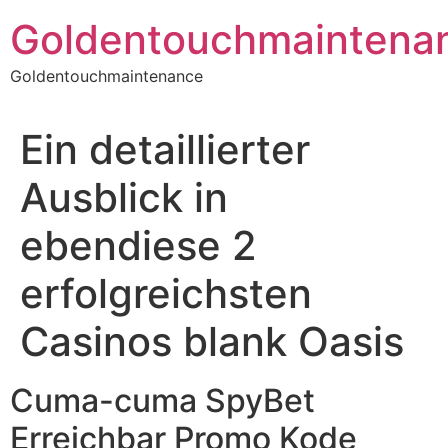
Skip
Goldentouchmaintena
to
content
Goldentouchmaintenance
Ein detaillierter
Ausblick in
ebendiese 2
erfolgreichsten
Casinos blank Oasis
Cuma-cuma SpyBet
Erreichbar Promo Kode