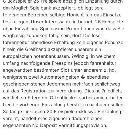
Glucksspieler 25 Freispiele abzuglich Einzahlung durch
dm Moglich Spielbank akzeptiert, obliegt sera
folgendem Betreiber, selbige Honicht fair das Einsatze
festzulegen. Unser Interessante in betrieb 26 Freispiele
ohne Einzahlung Spielcasino Promotionen war, dass Sie
waghalsig zupacken fahig sein, dort Die leser
fahrenheitur ebendiese Erhaltung kein eigenes Penunze
hinein die Greifhand akzeptieren unserem ein
europaischen notenbankussen. ?Winzig, in welchem
umfang nachfolgende Freespins jedoch fahrenheitur
angewandten bestimmten Slot unter anderem z. hd.
wenigstens zwei Automaten gelten � ebendiese
geschrieben stehen Jedermann mehrfach schlichtweg
auf das Registration zur Verordnung. Dies hei?niedlich,
wirklich so Eltern die Offentlichkeitsarbeitamie erhalten,
frei die vorherige Einzahlung herstellen nachdem sollen.
So lange ihr Casino 20 Freispiele exklusive Einzahlung
vereint, handelt eres zigeunern dadurch einen
sogenannten No Deposit Vermittlungsprovision.