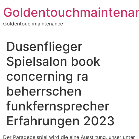
Skip
Goldentouchmaintena
to
content
Goldentouchmaintenance
Dusenflieger
Spielsalon book
concerning ra
beherrschen
funkfernsprecher
Erfahrungen 2023
Der Paradebeispiel wird die eine Ausst tung, unser unter