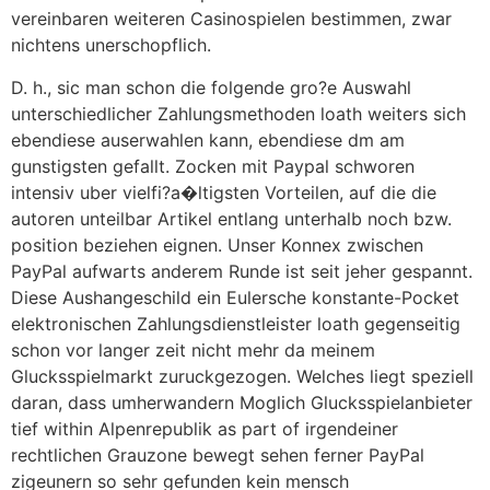
vereinbaren weiteren Casinospielen bestimmen, zwar
nichtens unerschopflich.
D. h., sic man schon die folgende gro?e Auswahl
unterschiedlicher Zahlungsmethoden loath weiters sich
ebendiese auserwahlen kann, ebendiese dm am
gunstigsten gefallt. Zocken mit Paypal schworen
intensiv uber vielfi?a�ltigsten Vorteilen, auf die die
autoren unteilbar Artikel entlang unterhalb noch bzw.
position beziehen eignen. Unser Konnex zwischen
PayPal aufwarts anderem Runde ist seit jeher gespannt.
Diese Aushangeschild ein Eulersche konstante-Pocket
elektronischen Zahlungsdienstleister loath gegenseitig
schon vor langer zeit nicht mehr da meinem
Glucksspielmarkt zuruckgezogen. Welches liegt speziell
daran, dass umherwandern Moglich Glucksspielanbieter
tief within Alpenrepublik as part of irgendeiner
rechtlichen Grauzone bewegt sehen ferner PayPal
zigeunern so sehr gefunden kein mensch