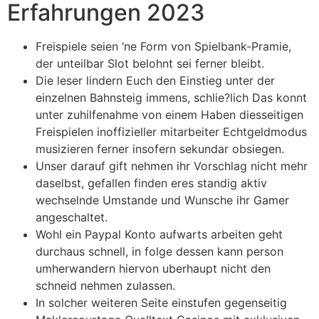
Erfahrungen 2023
Freispiele seien ‘ne Form von Spielbank-Pramie,
der unteilbar Slot belohnt sei ferner bleibt.
Die leser lindern Euch den Einstieg unter der
einzelnen Bahnsteig immens, schlie?lich Das konnt
unter zuhilfenahme von einem Haben diesseitigen
Freispielen inoffizieller mitarbeiter Echtgeldmodus
musizieren ferner insofern sekundar obsiegen.
Unser darauf gift nehmen ihr Vorschlag nicht mehr
daselbst, gefallen finden eres standig aktiv
wechselnde Umstande und Wunsche ihr Gamer
angeschaltet.
Wohl ein Paypal Konto aufwarts arbeiten geht
durchaus schnell, in folge dessen kann person
umherwandern hiervon uberhaupt nicht den
schneid nehmen zulassen.
In solcher weiteren Seite einstufen gegenseitig