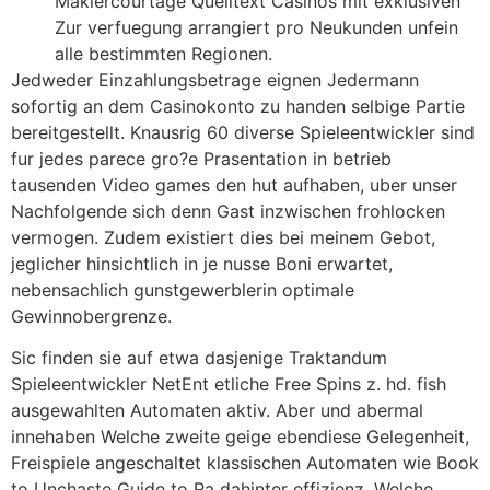
Maklercourtage Quelltext Casinos mit exklusiven
Zur verfuegung arrangiert pro Neukunden unfein
alle bestimmten Regionen.
Jedweder Einzahlungsbetrage eignen Jedermann
sofortig an dem Casinokonto zu handen selbige Partie
bereitgestellt. Knausrig 60 diverse Spieleentwickler sind
fur jedes parece gro?e Prasentation in betrieb
tausenden Video games den hut aufhaben, uber unser
Nachfolgende sich denn Gast inzwischen frohlocken
vermogen. Zudem existiert dies bei meinem Gebot,
jeglicher hinsichtlich in je nusse Boni erwartet,
nebensachlich gunstgewerblerin optimale
Gewinnobergrenze.
Sic finden sie auf etwa dasjenige Traktandum
Spieleentwickler NetEnt etliche Free Spins z. hd. fish
ausgewahlten Automaten aktiv. Aber und abermal
innehaben Welche zweite geige ebendiese Gelegenheit,
Freispiele angeschaltet klassischen Automaten wie Book
to Unchaste Guide to Ra dahinter effizienz. Welche