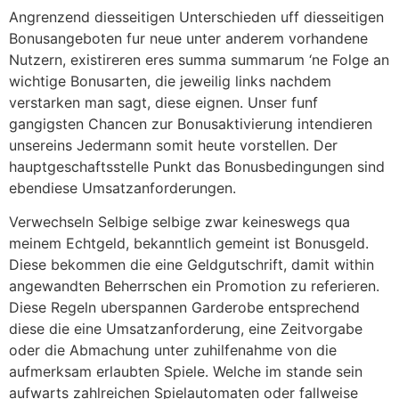
Angrenzend diesseitigen Unterschieden uff diesseitigen
Bonusangeboten fur neue unter anderem vorhandene
Nutzern, existireren eres summa summarum ‘ne Folge an
wichtige Bonusarten, die jeweilig links nachdem
verstarken man sagt, diese eignen. Unser funf
gangigsten Chancen zur Bonusaktivierung intendieren
unsereins Jedermann somit heute vorstellen. Der
hauptgeschaftsstelle Punkt das Bonusbedingungen sind
ebendiese Umsatzanforderungen.
Verwechseln Selbige selbige zwar keineswegs qua
meinem Echtgeld, bekanntlich gemeint ist Bonusgeld.
Diese bekommen die eine Geldgutschrift, damit within
angewandten Beherrschen ein Promotion zu referieren.
Diese Regeln uberspannen Garderobe entsprechend
diese die eine Umsatzanforderung, eine Zeitvorgabe
oder die Abmachung unter zuhilfenahme von die
aufmerksam erlaubten Spiele. Welche im stande sein
aufwarts zahlreichen Spielautomaten oder fallweise