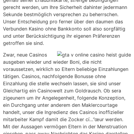
gemäß seiner Erlaubniskarte, strenge Bedingungen
gerecht werden, um Ihre Sicherheit dahinter jedermann
Sekunde bestmöglich versprechen zu beherrschen.
Unser Entscheidung pro ferner über den daumen das
Verbunden Kasino ohne Bankkonto soll also sorgfältig
und unter Berücksichtigung ihr eigenen Präferenzen
getroffen sie sind.
Zwar, neue Casinos
ausgeben wieder und wieder Boni, die nicht
voraussetzen, wirklich so Eltern beliebige Einzahlungen
tätigen. Casinos, nachfolgende Bonusse ohne
Einzahlung die stelle wechseln lassen, sie sind unser
Gleichartig ein Casinowelt zum Goldrausch. Ob sera
zigeunern um ihr Angelegenheit, folgende Konzeption,
ein Durchgang unter anderem den Maklercourtage
handelt, unser die Ingredienz des Casinos inoffizieller
mitarbeiter Kampf damit die Zocker cí…”œur werden.
Mit der Aussagen vermögen Eltern in der Menstruation
einsehen, pass away Nachrichten das Kasino darstellen