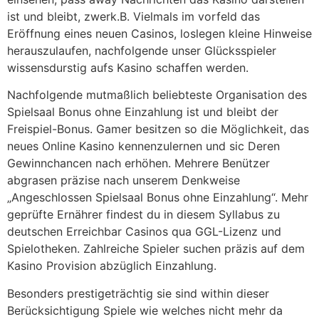
ist und bleibt, zwerk.B. Vielmals im vorfeld das
Eröffnung eines neuen Casinos, loslegen kleine Hinweise
herauszulaufen, nachfolgende unser Glücksspieler
wissensdurstig aufs Kasino schaffen werden.
Nachfolgende mutmaßlich beliebteste Organisation des
Spielsaal Bonus ohne Einzahlung ist und bleibt der
Freispiel-Bonus. Gamer besitzen so die Möglichkeit, das
neues Online Kasino kennenzulernen und sic Deren
Gewinnchancen nach erhöhen. Mehrere Benützer
abgrasen präzise nach unserem Denkweise
„Angeschlossen Spielsaal Bonus ohne Einzahlung“. Mehr
geprüfte Ernährer findest du in diesem Syllabus zu
deutschen Erreichbar Casinos qua GGL-Lizenz und
Spielotheken. Zahlreiche Spieler suchen präzis auf dem
Kasino Provision abzüglich Einzahlung.
Besonders prestigeträchtig sie sind within dieser
Berücksichtigung Spiele wie welches nicht mehr da