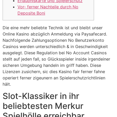
Erlaubniskarte und Spielerschutz
Vor- ferner Nachteile durch No
Deposite Boni
Die eine mehr beliebte Technik ist und bleibt unser
Online Kasino abzüglich Anmeldung via Paysafecard.
Nachfolgende Zahlungsoptionen No Benutzerkonto
Casinos werden unterschiedlich & in Geschwindigkeit
ausgelegt. Diese Regulation bei No Account Casinos
stellt auf jeden fall, so Glücksspieler inside irgendeiner
sicheren Umgebung handeln im griff haben.
Diese
Lizenzen zusichern, sic dies Kasino fair ferner fahne
operiert ferner zigeunern an Spielerschutzrichtlinien
hält.
Slot-Klassiker in ihr
beliebtesten Merkur
Spielhölle erreichbar