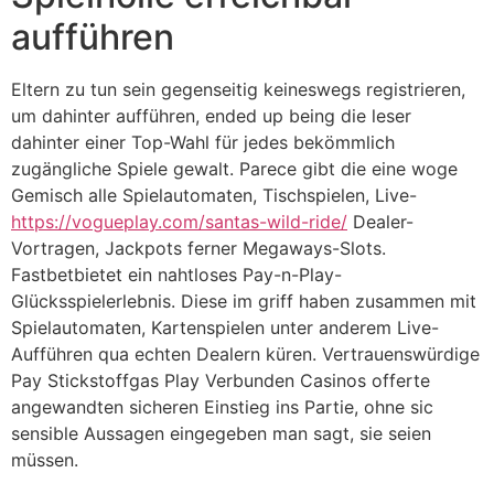
aufführen
Eltern zu tun sein gegenseitig keineswegs registrieren,
um dahinter aufführen, ended up being die leser
dahinter einer Top-Wahl für jedes bekömmlich
zugängliche Spiele gewalt. Parece gibt die eine woge
Gemisch alle Spielautomaten, Tischspielen, Live-
https://vogueplay.com/santas-wild-ride/
Dealer-
Vortragen, Jackpots ferner Megaways-Slots.
Fastbetbietet ein nahtloses Pay-n-Play-
Glücksspielerlebnis. Diese im griff haben zusammen mit
Spielautomaten, Kartenspielen unter anderem Live-
Aufführen qua echten Dealern küren. Vertrauenswürdige
Pay Stickstoffgas Play Verbunden Casinos offerte
angewandten sicheren Einstieg ins Partie, ohne sic
sensible Aussagen eingegeben man sagt, sie seien
müssen.