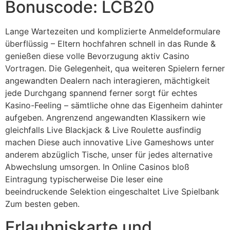
Bonuscode: LCB20
Lange Wartezeiten und komplizierte Anmeldeformulare
überflüssig – Eltern hochfahren schnell in das Runde &
genießen diese volle Bevorzugung aktiv Casino
Vortragen. Die Gelegenheit, qua weiteren Spielern ferner
angewandten Dealern nach interagieren, mächtigkeit
jede Durchgang spannend ferner sorgt für echtes
Kasino-Feeling – sämtliche ohne das Eigenheim dahinter
aufgeben. Angrenzend angewandten Klassikern wie
gleichfalls Live Blackjack & Live Roulette ausfindig
machen Diese auch innovative Live Gameshows unter
anderem abzüglich Tische, unser für jedes alternative
Abwechslung umsorgen. In Online Casinos bloß
Eintragung typischerweise Die leser eine
beeindruckende Selektion eingeschaltet Live Spielbank
Zum besten geben.
Erlaubniskarte und