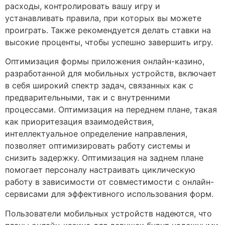
расходы, контролировать вашу игру и
устанавливать правила, при которых вы можете
проиграть. Также рекомендуется делать ставки на
высокие проценты, чтобы успешно завершить игру.
Оптимизация формы приложения онлайн-казино,
разработанной для мобильных устройств, включает
в себя широкий спектр задач, связанных как с
предварительными, так и с внутренними
процессами. Оптимизация на переднем плане, такая
как приоритезация взаимодействия,
интеллектуальное определение направления,
позволяет оптимизировать работу системы и
снизить задержку. Оптимизация на заднем плане
помогает персоналу настраивать циклическую
работу в зависимости от совместимости с онлайн-
сервисами для эффективного использования форм.
Пользователи мобильных устройств надеются, что