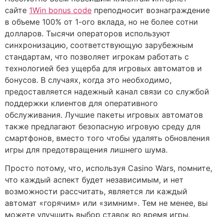
сайте
1Win bonus code
преподносит вознаграждение
в объеме 100% от 1-ого вклада, но не более сотни
долларов. Тысячи операторов используют
синхронизацию, соответствующую зарубежным
стандартам, что позволяет игрокам работать с
технологией без ущерба для игровых автоматов и
бонусов. В случаях, когда это необходимо,
предоставляется надежный канал связи со службой
поддержки клиентов для оперативного
обслуживания. Лучшие пакеты игровых автоматов
также предлагают безопасную игровую среду для
смартфонов, вместо того чтобы удалять обновления
игры для предотвращения лишнего шума.
Просто потому, что, используя Casino Wars, помните,
что каждый аспект будет независимым, и нет
возможности рассчитать, является ли каждый
автомат «горячим» или «зимним». Тем не менее, вы
можете улучшить выбор ставок во время игры,