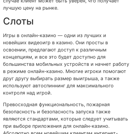
случае клиент может быть уверен, что получает
лучшую цену на рынке.
Слоты
Игры в онлайн-казино — одни из лучших и
новейших видеоигр в казино. Они просты в
освоении, предлагают доступ к различным
концепциям, и все это будет доступно для
большинства мобильных устройств и начнет работу
в режиме онлайн-казино. Многие игроки помогают
друг другу выбирать размер выигрыша, а также
используют автоспиннинг для максимального
контроля над игрой.
Превосходная функциональность, пожарная
безопасность и безопасность запуска также
являются стандартами, которые следует учитывать
при выборе приложения для онлайн-казино.
Абсолютно всем новейшим клиентам интернет-