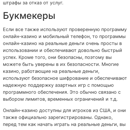
штрафы за отказ от услуг.
Букмекеры
Если все также используют проверенную программу
онлайн-казино и мобильный телефон, то программы
онлайн-казино на реальные деньги очень просты в
использовании и обеспечивают довольно быстрый
успех. Кроме того, они безопасны, поэтому вы
можете быть уверены в их безопасности. Многие
казино, работающие на реальные деньги,
используют безопасное шифрование и обеспечивают
надежную поддержку азартных игр с помощью
программного обеспечения. Это обычно связано с
выбором лимитов, временных ограничений и т.д.
Онлайн-казино доступны для игроков из США, и они
также официально зарегистрированы. Однако,
перед тем как начать играть на реальные деньги, вы