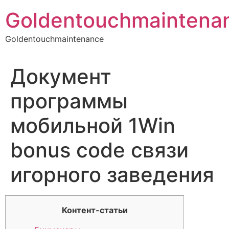
Skip
Goldentouchmaintena
to
content
Goldentouchmaintenance
Документ
программы
мобильной 1Win
bonus code связи
игорного заведения
Контент-статьи