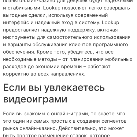
планы онлайн-казино для девушек будут надежными
и стабильными. Lookup позволяет легко совершать
выгодные сделки, используя современный
интерфейс и надежный вход в систему. Lookup
предоставляет надежную поддержку, включая
инструменты для самостоятельного использования
и варианты обслуживания клиентов программного
обеспечения. Кроме того, убедитесь, что все
необходимые методы – от планирования мобильных
расходов до экономии времени – работают
корректно во всех направлениях.
Если вы увлекаетесь
видеоиграми
Если вы знакомы с онлайн-играми, то знаете, что
это один из самых простых в создании сегментов
рынка онлайн-казино. Действительно, это может
быть простое размещение ставок, которое