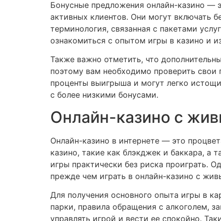
Бонусные предложения онлайн-казино — э
активных клиентов. Они могут включать б
терминология, связанная с пакетами услу
ознакомиться с опытом игры в казино и и
Также важно отметить, что дополнительны
поэтому вам необходимо проверить свои п
проценты выигрыша и могут легко истощит
с более низкими бонусами.
Онлайн-казино с жи
Онлайн-казино в интернете — это процве
казино, такие как блэкджек и баккара, а 
игры практически без риска проиграть. О
прежде чем играть в онлайн-казино с жи
Для получения основного опыта игры в ка
парки, правила обращения с алкоголем, з
управлять игрой и вести ее спокойно. Та