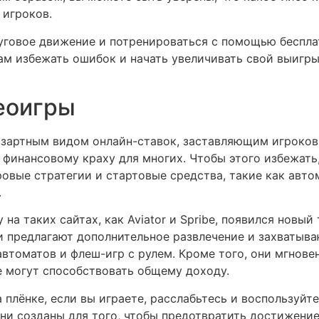
 игроков.
уговое движение и потренироваться с помощью беспла
вам избежать ошибок и начать увеличивать свой выигры
деоигры
 азартным видом онлайн-ставок, заставляющим игроко
к финансовому краху для многих. Чтобы этого избежать
гровые стратегии и стартовые средства, такие как авт
.
на таких сайтах, как Aviator и Spribe, появился новый
и предлагают дополнительное развлечение и захватыв
томатов и флеш-игр с рулем. Кроме того, они мгнове
 могут способствовать общему доходу.
 плёнке, если вы играете, расслабьтесь и воспользуйт
они созданы для того, чтобы предотвратить достижени