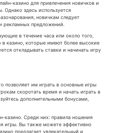
лайн-казино для привлечения новичков и
ы. Однако здесь используется
разочарования, новичкам следует
ми рекламных предложений.
вующие в течение часа или около того,
р в казино, которые имеют более высокие
ется откладывать ставки и начинать игру
о позволяет им играть в основные игры
грокам скоротать время и начать играть в
ьзуйтесь дополнительными бонусами,
н-казино. Среди них: правила ношения
мя игры. Вы также можете эффективно
казино предлагает увлекательный и