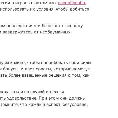
тегии в игровыъ автоматах
cncontinent.ru
использовать их условия, чтобы добиться
ным последствиям и безответственному
и воздержитесь от необдуманных
нусы казино, чтобы попробовать свои силы
 бонусы, и даст советы, которые помогут
мать более взвешенные решения о том, как
олагаться на случай и нельзя
ать удовольствие. При этом они должны
омните, что каждый аспект, безусловно,