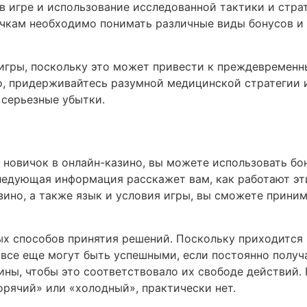
в игре и использование исследованной тактики и стра
чкам необходимо понимать различные виды бонусов и 
е игры, поскольку это может привести к преждевремен
о, придерживайтесь разумной медицинской стратегии 
 серьезные убытки.
 новичок в онлайн-казино, вы можете использовать бо
ледующая информация расскажет вам, как работают эти
азино, а также язык и условия игры, вы сможете прини
 способов принятия решений. Поскольку приходится п
 все еще могут быть успешными, если постоянно получ
ы, чтобы это соответствовало их свободе действий. П
горячий» или «холодный», практически нет.