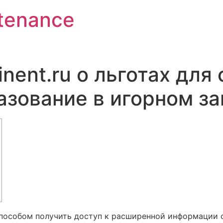
tenance
nent.ru о льготах для 
зование в игорном з
пособом получить доступ к расширенной информации о