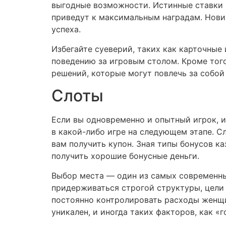
выгодные возможности. Истинные ставки 
приведут к максимальным наградам.
Нови
успеха.
Избегайте суеверий, таких как карточны
поведению за игровым столом. Кроме тог
решений, которые могут повлечь за собой
Слоты
Если вы одновременно и опытный игрок, и
в какой-либо игре на следующем этапе. С
вам получить купон. Зная типы бонусов к
получить хорошие бонусные деньги.
Выбор места — один из самых современных
придерживаться строгой структуры, цели
постоянно контролировать расходы женщин
уникален, и иногда таких факторов, как «