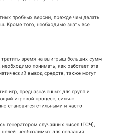
тных пробных версий, прежде чем делать
ш. Кроме того, необходимо знать все
в тратить время на выигрыш больших сумм
, необходимо понимать, как работает эта
оматический вывод средств, также могут
 тип игр, предназначенных для групп и
ающий игровой процесс, сильно
нно становятся стильными и часто
есь генератором случайных чисел (ГСЧ),
е целей, необходимых для создания