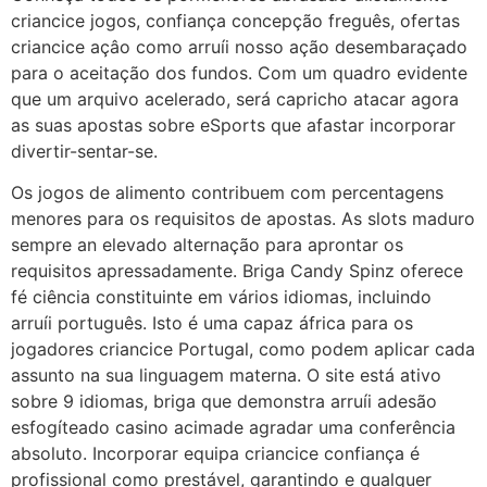
criancice jogos, confiança concepção freguês, ofertas
criancice açâo como arruíi nosso ação desembaraçado
para o aceitação dos fundos. Com um quadro evidente
que um arquivo acelerado, será capricho atacar agora
as suas apostas sobre eSports que afastar incorporar
divertir-sentar-se.
Os jogos de alimento contribuem com percentagens
menores para os requisitos de apostas. As slots maduro
sempre an elevado alternação para aprontar os
requisitos apressadamente. Briga Candy Spinz oferece
fé ciência constituinte em vários idiomas, incluindo
arruíi português. Isto é uma capaz áfrica para os
jogadores criancice Portugal, como podem aplicar cada
assunto na sua linguagem materna. O site está ativo
sobre 9 idiomas, briga que demonstra arruíi adesão
esfogíteado casino acimade agradar uma conferência
absoluto. Incorporar equipa criancice confiança é
profissional como prestável, garantindo e qualquer