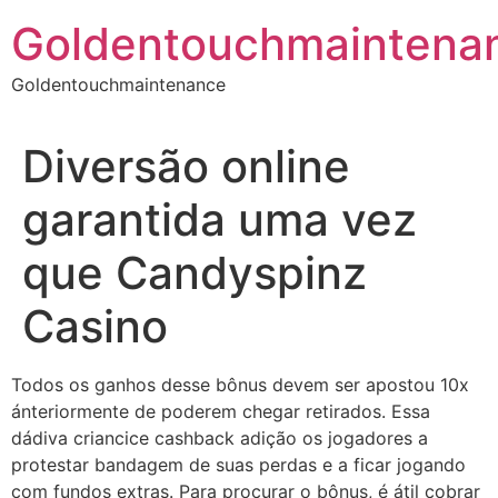
Skip
Goldentouchmaintena
to
content
Goldentouchmaintenance
Diversão online
garantida uma vez
que Candyspinz
Casino
Todos os ganhos desse bônus devem ser apostou 10x
ánteriormente de poderem chegar retirados. Essa
dádiva criancice cashback adição os jogadores a
protestar bandagem de suas perdas e a ficar jogando
com fundos extras. Para procurar o bônus, é átil cobrar