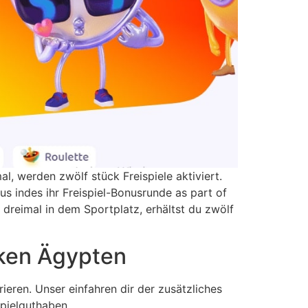
al, werden zwölf stück Freispiele aktiviert.
us indes ihr Freispiel-Bonusrunde as part of
 dreimal in dem Sportplatz, erhältst du zwölf
iken Ägypten
eren. Unser einfahren dir der zusätzliches
Spielguthaben.