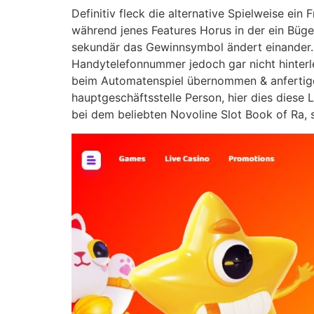
Definitiv fleck die alternative Spielweise ein
während jenes Features Horus in der ein Büg
sekundär das Gewinnsymbol ändert einander. 
Handytelefonnummer jedoch gar nicht hinterle
beim Automatenspiel übernommen & anfertigen 
hauptgeschäftsstelle Person, hier dies diese
bei dem beliebten Novoline Slot Book of Ra, 