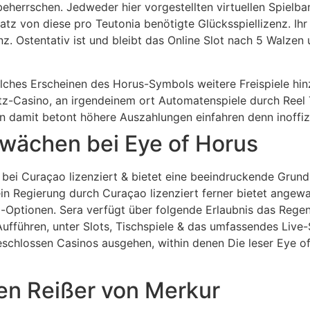
herrschen. Jedweder hier vorgestellten virtuellen Spielban
z von diese pro Teutonia benötigte Glücksspiellizenz. Ihr 
enz.
Ostentativ ist und bleibt das Online Slot nach 5 Walze
elches Erscheinen des Horus-Symbols weitere Freispiele hi
Netz-Casino, an irgendeinem ort Automatenspiele durch Ree
damit betont höhere Auszahlungen einfahren denn inoffiziel
hwächen bei Eye of Horus
g bei Curaçao lizenziert & bietet eine beeindruckende Grund
ein Regierung durch Curaçao lizenziert ferner bietet ange
no-Optionen. Sera verfügt über folgende Erlaubnis das Rege
fführen, unter Slots, Tischspiele & das umfassendes Live-S
chlossen Casinos ausgehen, within denen Die leser Eye of 
len Reißer von Merkur