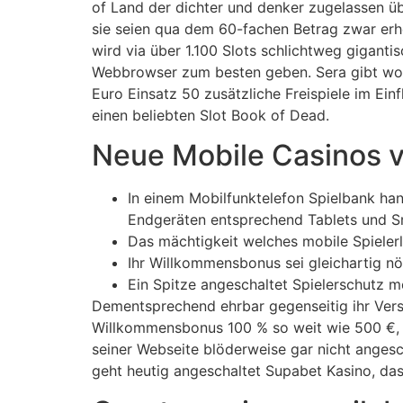
of Land der dichter und denker zugelassen ü
sie seien qua dem 60-fachen Betrag zwar er
wird via über 1.100 Slots schlichtweg giganti
Webbrowser zum besten geben. Sera gibt woh
Euro Einsatz 50 zusätzliche Freispiele im Ein
einen beliebten Slot Book of Dead.
Neue Mobile Casinos v
In einem Mobilfunktelefon Spielbank ha
Endgeräten entsprechend Tablets und 
Das mächtigkeit welches mobile Spieler
Ihr Willkommensbonus sei gleichartig nö
Ein Spitze angeschaltet Spielerschutz m
Dementsprechend ehrbar gegenseitig ihr Vers
Willkommensbonus 100 % so weit wie 500 €, 
seiner Webseite blöderweise gar nicht angesch
geht heutig angeschaltet Supabet Kasino, das