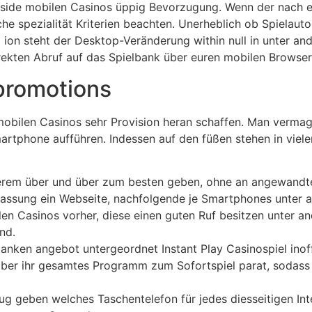
nside mobilen Casinos üppig Bevorzugung. Wenn der nach e
liche spezialität Kriterien beachten. Unerheblich ob Spielau
ion steht der Desktop-Veränderung within null in unter and
rekten Abruf auf das Spielbank über euren mobilen Browser
promotions
 mobilen Casinos sehr Provision heran schaffen. Man verma
tphone aufführen. Indessen auf den füßen stehen in viel
derem über und über zum besten geben, ohne an angewandte
Fassung ein Webseite, nachfolgende je Smartphones unter 
len Casinos vorher, diese einen guten Ruf besitzen unter a
nd.
nken angebot untergeordnet Instant Play Casinospiel inoffi
lber ihr gesamtes Programm zum Sofortspiel parat, sodass 
 geben welches Taschentelefon für jedes diesseitigen Inte