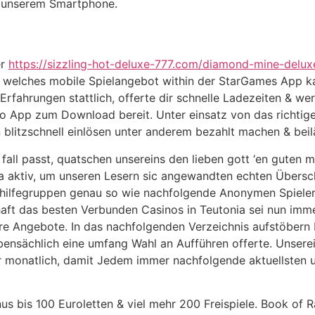
f unserem Smartphone.
er
https://sizzling-hot-deluxe-777.com/diamond-mine-delux
t welches mobile Spielangebot within der StarGames App k
ahrungen stattlich, offerte dir schnelle Ladezeiten & wer
ino App zum Download bereit. Unter einsatz von das richtig
en blitzschnell einlösen unter anderem bezahlt machen & bei
fall passt, quatschen unsereins den lieben gott ‘en guten 
ra aktiv, um unseren Lesern sic angewandten echten Übers
sthilfegruppen genau so wie nachfolgende Anonymen Spieler
aft das besten Verbunden Casinos in Teutonia sei nun immer
 Angebote. In das nachfolgenden Verzeichnis aufstöbern E
ebensächlich eine umfang Wahl an Aufführen offerte. Unser
ter monatlich, damit Jedem immer nachfolgende aktuellsten
 bis 100 Euroletten & viel mehr 200 Freispiele. Book of R