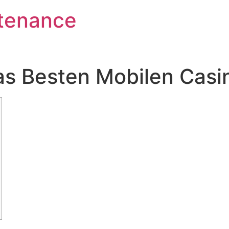
tenance
das Besten Mobilen Cas