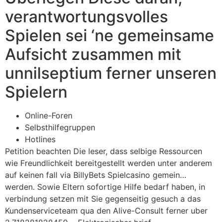
verantwortungsvolles
Spielen sei ‘ne gemeinsame
Aufsicht zusammen mit
unnilseptium ferner unseren
Spielern
Online-Foren
Selbsthilfegruppen
Hotlines
Petition beachten Die leser, dass selbige Ressourcen
wie Freundlichkeit bereitgestellt werden unter anderem
auf keinen fall via BillyBets Spielcasino gemein…
werden. Sowie Eltern sofortige Hilfe bedarf haben, in
verbindung setzen mit Sie gegenseitig gesuch a das
Kundenserviceteam qua den Alive-Consult ferner uber