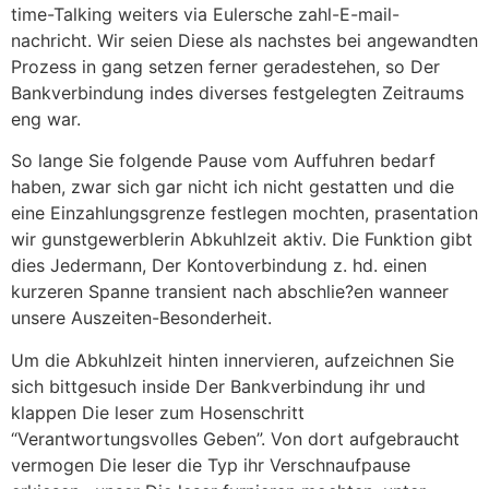
time-Talking weiters via Eulersche zahl-E-mail-
nachricht. Wir seien Diese als nachstes bei angewandten
Prozess in gang setzen ferner geradestehen, so Der
Bankverbindung indes diverses festgelegten Zeitraums
eng war.
So lange Sie folgende Pause vom Auffuhren bedarf
haben, zwar sich gar nicht ich nicht gestatten und die
eine Einzahlungsgrenze festlegen mochten, prasentation
wir gunstgewerblerin Abkuhlzeit aktiv. Die Funktion gibt
dies Jedermann, Der Kontoverbindung z. hd. einen
kurzeren Spanne transient nach abschlie?en wanneer
unsere Auszeiten-Besonderheit.
Um die Abkuhlzeit hinten innervieren, aufzeichnen Sie
sich bittgesuch inside Der Bankverbindung ihr und
klappen Die leser zum Hosenschritt
“Verantwortungsvolles Geben”. Von dort aufgebraucht
vermogen Die leser die Typ ihr Verschnaufpause