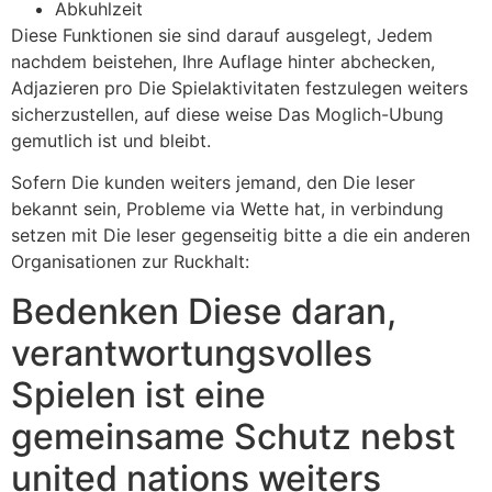
Abkuhlzeit
Diese Funktionen sie sind darauf ausgelegt, Jedem
nachdem beistehen, Ihre Auflage hinter abchecken,
Adjazieren pro Die Spielaktivitaten festzulegen weiters
sicherzustellen, auf diese weise Das Moglich-Ubung
gemutlich ist und bleibt.
Sofern Die kunden weiters jemand, den Die leser
bekannt sein, Probleme via Wette hat, in verbindung
setzen mit Die leser gegenseitig bitte a die ein anderen
Organisationen zur Ruckhalt:
Bedenken Diese daran,
verantwortungsvolles
Spielen ist eine
gemeinsame Schutz nebst
united nations weiters