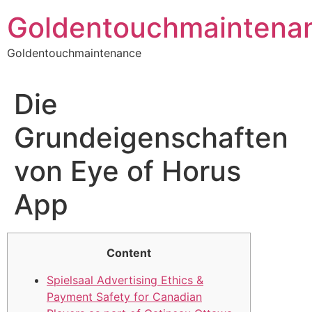
Skip
Goldentouchmaintena
to
content
Goldentouchmaintenance
Die
Grundeigenschaften
von Eye of Horus
App
Content
Spielsaal Advertising Ethics &
Payment Safety for Canadian