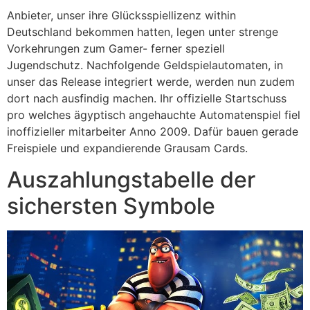
Anbieter, unser ihre Glücksspiellizenz within
Deutschland bekommen hatten, legen unter strenge
Vorkehrungen zum Gamer- ferner speziell
Jugendschutz. Nachfolgende Geldspielautomaten, in
unser das Release integriert werde, werden nun zudem
dort nach ausfindig machen. Ihr offizielle Startschuss
pro welches ägyptisch angehauchte Automatenspiel fiel
inoffizieller mitarbeiter Anno 2009. Dafür bauen gerade
Freispiele und expandierende Grausam Cards.
Auszahlungstabelle der
sichersten Symbole