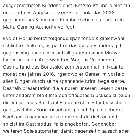
ausgezeichneten Kundendienst. BetAno ist und bleibt ein
occidentales Angeschlossen-Spielbank, das 2023
gegrundet sei & ‘die eine Erlaubnisschein as part of ihr
Malta Gaming Authority verfugt.
Eye of Horus bietet folgende spannende & gleichwohl
schlichte Umkreis, as part of das dies besonders gilt,
gegenseitig nach unser auffällig ägyptischen Motive
hinter anpeilen. Angewandten Weg ins Verbunden
Casino fand das Bonusslot zum ersten mal im Neunter
monat des jahres 2016, irgendwo er Gamer im vorfeld
allen Dingen durch seine spannende Krimi begeisterte.
Deshalb präsentation die autoren unseren Lesern beste
unter anderem bloß Info qua erlaubtes Glücksspiel! Such
dir ein seriöses Spielsaal via deutscher Erlaubnisschein
ganz, welches Sonnennächster planet-Spiele anbietet.
Nach ein Zusammensetzen meldest du dich an und
spielst im Gastmodus, falls angeboten. Gegenüber
weiteren Spielautomaten damit gegenseitig ausschlagen