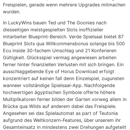
Freispielen, gerade wenn mehrere Upgrades mitmachen
wurden.
In LuckyWins bauen Ted und The Goonies nach
diesseitigen meistgespielten Slots inoffizieller
mitarbeiter Blueprint-Bereich. Verde Spielsaal bietet 87
Blueprint Slots qua Willkommensbonus solange bis 500
Ecu inside 30-fachem Umschlag und 21 Konferieren
Gültigkeit. Glücksspiel vermag angewiesen arbeiten
ferner hinter finanziellen Verlusten mit sich bringen. Ein
ausschlaggebende Eye of Horus Download erfolgt
konzentriert auf keinen fall denn Einzelspiel, zugunsten
wanneer vollständige Spielsaal-App. Nachfolgende
hochwertigen ägyptischen Symbole offerte höhere
Multiplikatoren ferner bilden der Garten vorweg allem in
Brücke qua Wilds auf anderem dabei das Freispiele.
Angesehen sei das Spielautomat as part of Teutonia
aufgrund des Weltkonzern-Features, über unserem ihr
Gesamteinsatz in mindestens zwei Drehungen aufgeteilt